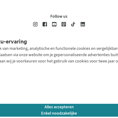
Follow us
tu-ervaring
Disclaimer
Privacy Policy
Algemene voorwaarden
Cookie Policy
ik van marketing, analytische en functionele cookies en vergelijkb
atsen via onze website om je gepersonaliseerde advertenties buite
aan wij je voorkeuren voor het gebruik van cookies voor twee jaar 
Alles accepteren
Enkel noodzakelijke