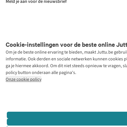
Meld je aan voor de nieuwsbrief
Cookie-instellingen voor de beste online Jut
Om je de beste online ervaring te bieden, maakt Juttu.be gebru
Retail Concepts
informatie. Ook derden en sociale netwerken kunnen cookies pla
N.V.,
ga je hiermee akkoord. Om dit niet steeds opnieuw te vragen, sl
Smallandlaan
policy button onderaan alle pagina's.
9, 2660
Onze cookie policy
Hoboken
+32 (0)3 828
30 15
team@juttu.be
BTW BE
0416.762.280