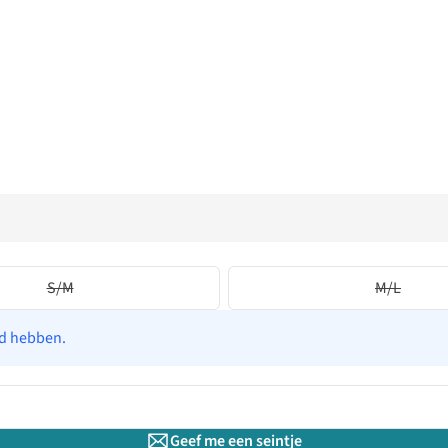
S/M
M/L
ad hebben.
Geef me een seintje