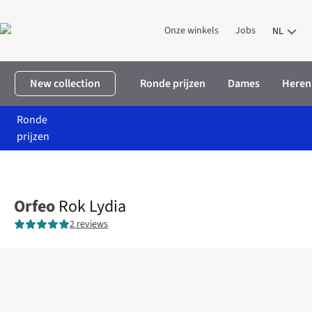
Onze winkels
Jobs
NL
New collection
Ronde prijzen
Dames
Heren
Ronde
prijzen
Home
Dames
Kleding
Rokken
Rok Lydia
Orfeo
Rok Lydia
2 reviews