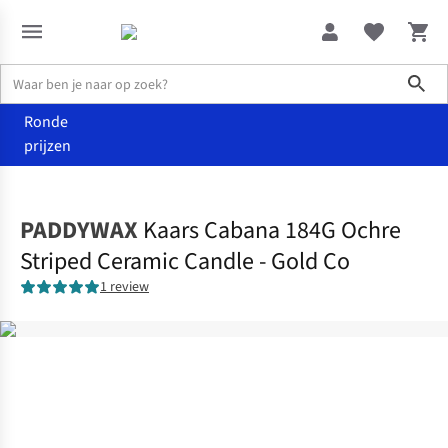
Sho
Ronde
prijzen
Wonen
Kaarsen, kandelaars & kaarshouders
PADDYWAX
Kaars Cabana 184G Ochre
Striped Ceramic Candle - Gold Co
1 review