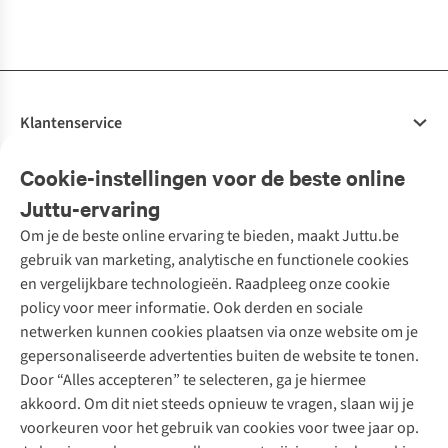
1
kleur
1
kleur
1
kleur
1
kleur
1
kleur
1
kleur
beschikbaar
beschikbaar
beschikbaar
beschikbaar
beschikbaar
beschikbaar
Klantenservice
Veelgestelde vragen
Cookie-instellingen voor de beste online
Onze diensten
Bestellen
Juttu-ervaring
Betalen
Tweedehands - ReJUsed
Om je de beste online ervaring te bieden, maakt Juttu.be
Juttu
10% studentenkorting
Kledingatelier
gebruik van marketing, analytische en functionele cookies
Klarna - achteraf betalen
Personal shopping
Over ons
en vergelijkbare technologieën. Raadpleeg onze cookie
Levering
Merken
Textielbox
Juttu Friends
policy voor meer informatie. Ook derden en sociale
Retourneren
Events / workshops
Inspiratie
netwerken kunnen cookies plaatsen via onze website om je
Nathalie Vleeschouwer
Bestelling herroepen
Werken bij Juttu
gepersonaliseerde advertenties buiten de website te tonen.
Selected dames
Garantie
Meld je aan voor de nieuwsbrief
Onze winkels
Door “Alles accepteren” te selecteren, ga je hiermee
HKLiving
Contact
akkoord. Om dit niet steeds opnieuw te vragen, slaan wij je
De wereld van Juttu
Dickies
Follow us
voorkeuren voor het gebruik van cookies voor twee jaar op.
Verantwoord ondernemen
Sessùn