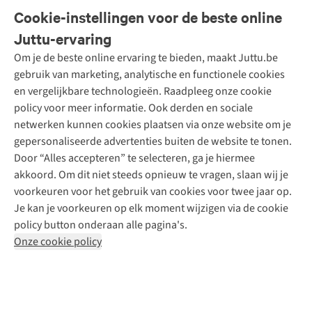
Veelgestelde vragen
Cookie-instellingen voor de beste online
Onze diensten
Bestellen
Juttu-ervaring
Betalen
Tweedehands - ReJUsed
Om je de beste online ervaring te bieden, maakt Juttu.be
Juttu
10% studentenkorting
Kledingatelier
gebruik van marketing, analytische en functionele cookies
Klarna - achteraf betalen
Personal shopping
Over ons
en vergelijkbare technologieën. Raadpleeg onze cookie
Levering
Merken
Textielbox
Juttu Friends
policy voor meer informatie. Ook derden en sociale
Retourneren
Events / workshops
Inspiratie
netwerken kunnen cookies plaatsen via onze website om je
Nathalie Vleeschouwer
Bestelling herroepen
Werken bij Juttu
gepersonaliseerde advertenties buiten de website te tonen.
Selected dames
Garantie
Meld je aan voor de nieuwsbrief
Onze winkels
Door “Alles accepteren” te selecteren, ga je hiermee
HKLiving
Contact
akkoord. Om dit niet steeds opnieuw te vragen, slaan wij je
De wereld van Juttu
Dickies
Follow us
voorkeuren voor het gebruik van cookies voor twee jaar op.
Verantwoord ondernemen
Sessùn
Je kan je voorkeuren op elk moment wijzigen via de cookie
Toegankelijkheidsverklaring
Strom
policy button onderaan alle pagina's.
O My Bag
Onze cookie policy
Revolution
Disclaimer
Privacy Policy
Algemene voorwaarden
YAS
Cookie Policy
Four Roses
Retail Concepts N.V.,
Smallandlaan 9,
2660 Hoboken