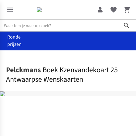
Sho
Ronde
prijzen
Home
Boeken
Pelckmans
Boek Kzenvandekoart 25
Antwaarpse Wenskaarten