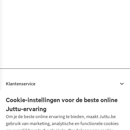
Pepaloves
Top
€79,95
112278
1
kleur
€32,00
beschikbaar
1
kleur
beschikbaar
Klantenservice
Veelgestelde vragen
Cookie-instellingen voor de beste online
Onze diensten
Bestellen
Juttu-ervaring
Betalen
Tweedehands - ReJUsed
Om je de beste online ervaring te bieden, maakt Juttu.be
Juttu
10% studentenkorting
Kledingatelier
gebruik van marketing, analytische en functionele cookies
Klarna - achteraf betalen
Personal shopping
Over ons