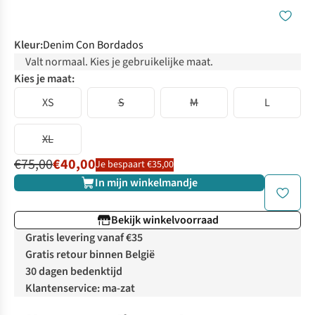
Kleur
:
Denim Con Bordados
Valt normaal. Kies je gebruikelijke maat.
Kies je maat:
XS
S
M
L
XL
€75,00
€40,00
Je bespaart €35,00
In mijn winkelmandje
Bekijk winkelvoorraad
Gratis levering vanaf €35
Gratis retour binnen België
30 dagen bedenktijd
Klantenservice: ma-zat