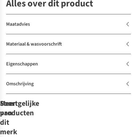
Alles over dit product
Maatadvies
Materiaal & wasvoorschrift
Eigenschappen
Omschrijving
Soortgelijke
Meer
producten
van
dit
merk
Another-Label
Hemd Cila