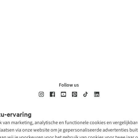
Follow us
tu-ervaring
Disclaimer
Privacy Policy
Algemene voorwaarden
Cookie Policy
ik van marketing, analytische en functionele cookies en vergelijkb
atsen via onze website om je gepersonaliseerde advertenties buite
aan wij je voorkeuren voor het gebruik van cookies voor twee jaar 