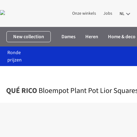
Onze winkels
Jobs
NL
New collection
Dames
Heren
Home & deco
Ronde
prijzen
Home
Home & deco
Wonen
Vazen & bloempotten
Bloempot 
QUÉ RICO
Bloempot Plant Pot Lior Squares