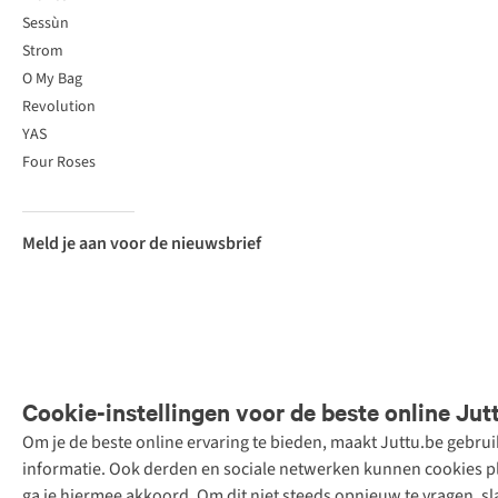
Sessùn
Strom
O My Bag
Revolution
YAS
Four Roses
Meld je aan voor de nieuwsbrief
Cookie-instellingen voor de beste online Jut
Om je de beste online ervaring te bieden, maakt Juttu.be gebru
Retail Concepts
informatie. Ook derden en sociale netwerken kunnen cookies pla
N.V.,
ga je hiermee akkoord. Om dit niet steeds opnieuw te vragen, sl