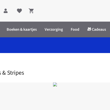
Shopping cart
Boeken & kaartjes
Verzorging
Food
🎁 Cadeaus
Plant Pot Lior Squares & Stripes
 & Stripes