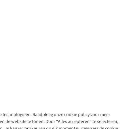
are technologieën. Raadpleeg onze cookie policy voor meer
n de website te tonen. Door “Alles accepteren” te selecteren,
op. Je kan je voorkeuren op elk moment wijzigen via de cookie