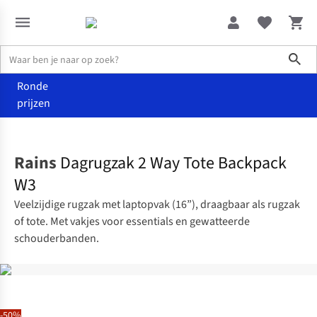
Sho
Ronde
prijzen
Accessoires
Rugzakken
Rains
Dagrugzak 2 Way Tote Backpack
W3
Veelzijdige rugzak met laptopvak (16”), draagbaar als rugzak
of tote. Met vakjes voor essentials en gewatteerde
schouderbanden.
-50%