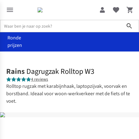
Sho
Ronde
prijzen
Accessoires
Rugzakken
Rains
Dagrugzak Rolltop W3
4 reviews
Rolltop rugzak met karabijnhaak, laptopzijvak, voorvak en
borstband. Ideaal voor woon-werkverkeer met de fiets of te
voet.