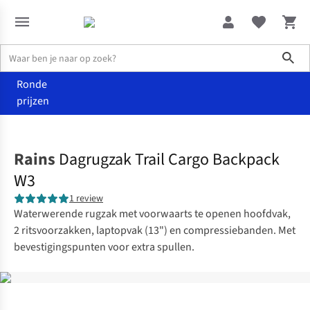
Sho
Ronde
prijzen
Accessoires
Rugzakken
Rains
Dagrugzak Trail Cargo Backpack
W3
1 review
Waterwerende rugzak met voorwaarts te openen hoofdvak,
2 ritsvoorzakken, laptopvak (13") en compressiebanden. Met
bevestigingspunten voor extra spullen.