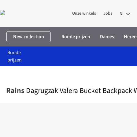
Onze winkels
Jobs
NL
New collection
Ronde prijzen
Dames
Heren
Ronde
prijzen
Home
Dames
Accessoires
Rugzakken
Dagrugzak Valera Bu
Rains
Dagrugzak Valera Bucket Backpack 