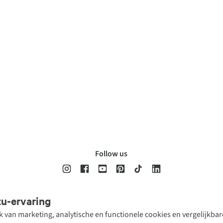
Follow us
tu-ervaring
Disclaimer
Privacy Policy
Algemene voorwaarden
Cookie Policy
ik van marketing, analytische en functionele cookies en vergelijkb