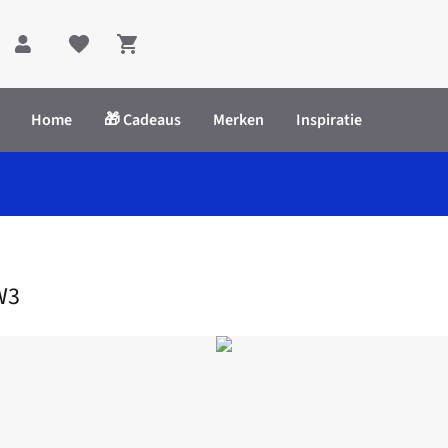
Shopping cart
Home
🎁 Cadeaus
Merken
Inspiratie
cket Backpack W3
W3