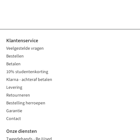
1
kleur
1
kleur
3
kleuren
4
kleuren
1
kleur
4
kleuren
4
kleuren
2
kleuren
beschikbaar
beschikbaar
beschikbaar
beschikbaar
beschikbaar
beschikbaar
beschikbaar
beschikbaar
Klantenservice
Veelgestelde vragen
Bestellen
Betalen
10% studentenkorting
Klarna - achteraf betalen
Levering
Retourneren
Bestelling herroepen
Garantie
Contact
Onze diensten
Tweedehands - ReJUsed