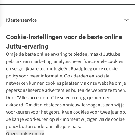
Klantenservice
Veelgestelde vragen
Cookie-instellingen voor de beste online
Onze diensten
Bestellen
Juttu-ervaring
Betalen
Tweedehands - ReJUsed
Om je de beste online ervaring te bieden, maakt Juttu.be
Juttu
10% studentenkorting
Kledingatelier
gebruik van marketing, analytische en functionele cookies
Klarna - achteraf betalen
Personal shopping
Over ons
en vergelijkbare technologieën. Raadpleeg onze cookie
Levering
Merken
Textielbox
Juttu Friends
policy voor meer informatie. Ook derden en sociale
Retourneren
Events / workshops
Inspiratie
netwerken kunnen cookies plaatsen via onze website om je
Nathalie Vleeschouwer
Bestelling herroepen
Werken bij Juttu
gepersonaliseerde advertenties buiten de website te tonen.
Selected dames
Garantie
Meld je aan voor de nieuwsbrief
Onze winkels
Door “Alles accepteren” te selecteren, ga je hiermee
HKLiving
Contact
akkoord. Om dit niet steeds opnieuw te vragen, slaan wij je
De wereld van Juttu
Dickies
Follow us
voorkeuren voor het gebruik van cookies voor twee jaar op.
Verantwoord ondernemen
Sessùn
Je kan je voorkeuren op elk moment wijzigen via de cookie
Toegankelijkheidsverklaring
Strom
policy button onderaan alle pagina's.
O My Bag
Onze cookie policy