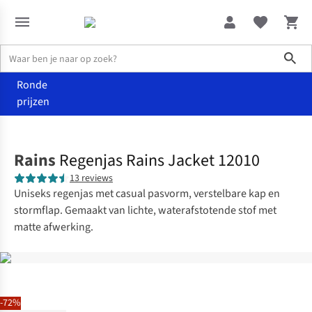
Sho
Ronde
prijzen
Kleding
Jassen
Rains
Regenjas Rains Jacket 12010
13 reviews
Uniseks regenjas met casual pasvorm, verstelbare kap en
stormflap. Gemaakt van lichte, waterafstotende stof met
matte afwerking.
-72%