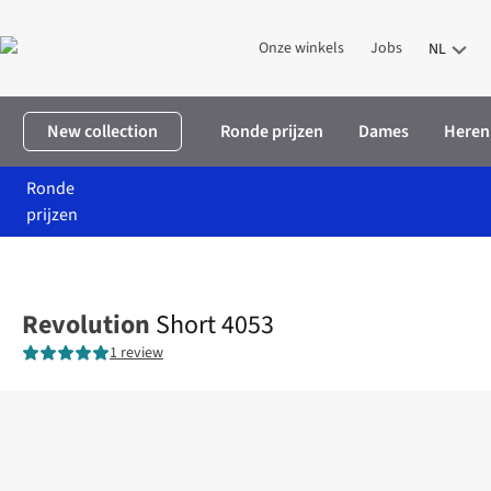
Onze winkels
Jobs
NL
New collection
Ronde prijzen
Dames
Heren
Ronde
prijzen
Home
Heren
Kleding
Shorts
Short 4053
Revolution
Short 4053
1 review