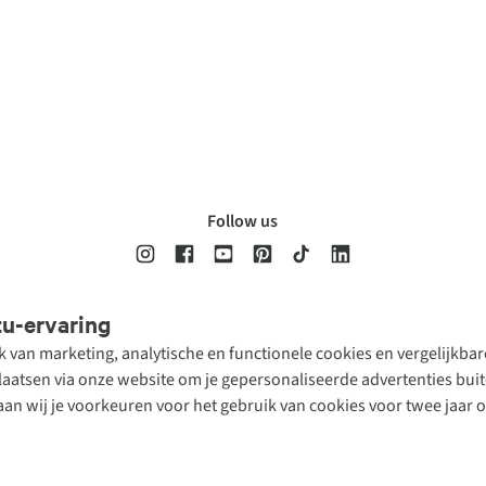
Follow us
tu-ervaring
Disclaimer
Privacy Policy
Algemene voorwaarden
Cookie Policy
ik van marketing, analytische en functionele cookies en vergelijkb
atsen via onze website om je gepersonaliseerde advertenties buite
aan wij je voorkeuren voor het gebruik van cookies voor twee jaar 