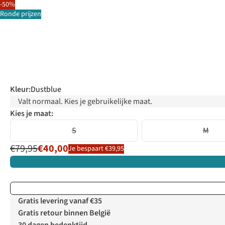
-50%
Ronde prijzen
Kleur
:
Dustblue
Valt normaal. Kies je gebruikelijke maat.
Kies je maat:
S
M
€79,95
€40,00
Je bespaart €39,95
Gratis levering vanaf €35
Gratis retour binnen België