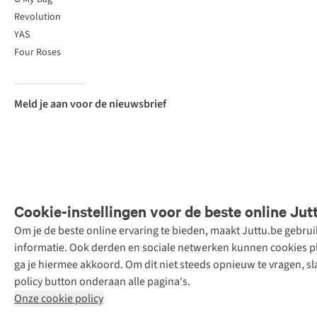
Revolution
YAS
Four Roses
Meld je aan voor de nieuwsbrief
Cookie-instellingen voor de beste online Jut
Om je de beste online ervaring te bieden, maakt Juttu.be gebru
Retail Concepts
informatie. Ook derden en sociale netwerken kunnen cookies pla
N.V.,
ga je hiermee akkoord. Om dit niet steeds opnieuw te vragen, sl
Smallandlaan
policy button onderaan alle pagina's.
9, 2660
Onze cookie policy
Hoboken