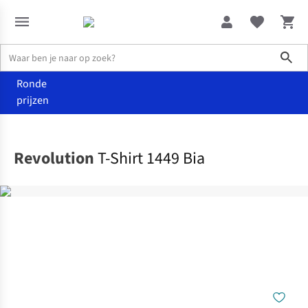
Sho
Ronde
prijzen
Kleding
T-shirts
Revolution
T-Shirt 1449 Bia