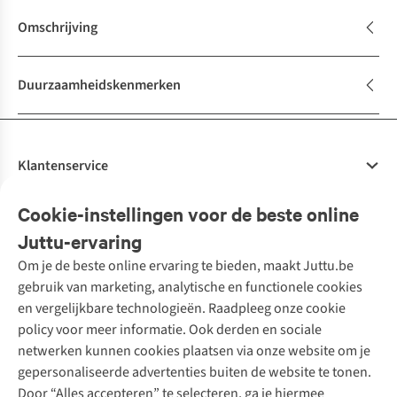
Omschrijving
Duurzaamheidskenmerken
Klantenservice
Veelgestelde vragen
Cookie-instellingen voor de beste online
Onze diensten
Bestellen
Juttu-ervaring
Betalen
Tweedehands - ReJUsed
Om je de beste online ervaring te bieden, maakt Juttu.be
Juttu
10% studentenkorting
Kledingatelier
gebruik van marketing, analytische en functionele cookies
Klarna - achteraf betalen
Personal shopping
Over ons
en vergelijkbare technologieën. Raadpleeg onze cookie
Levering
Merken
Textielbox
Juttu Friends
policy voor meer informatie. Ook derden en sociale
Retourneren
Events / workshops
Inspiratie
netwerken kunnen cookies plaatsen via onze website om je
Nathalie Vleeschouwer
Bestelling herroepen
Werken bij Juttu
gepersonaliseerde advertenties buiten de website te tonen.
Selected dames
Garantie
Meld je aan voor de nieuwsbrief
Onze winkels
Door “Alles accepteren” te selecteren, ga je hiermee