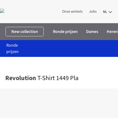
Onze winkels
Jobs
NL
New collection
Ronde prijzen
Dames
Heren
Ronde
prijzen
Home
Heren
Kleding
T-shirts
T-Shirt 1449 Pla
Revolution
T-Shirt 1449 Pla