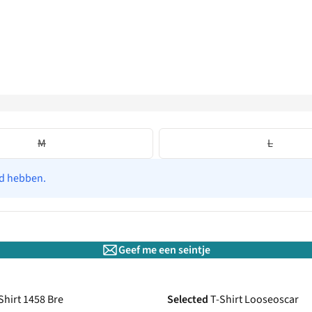
M
L
ad hebben.
Geef me een seintje
Shirt 1458 Bre
Selected
T-Shirt Looseoscar