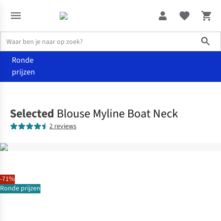
Sho
Ronde
prijzen
Kleding
Hemden & blouses
Selected
Blouse Myline Boat Neck
2 reviews
-71%
Ronde prijzen