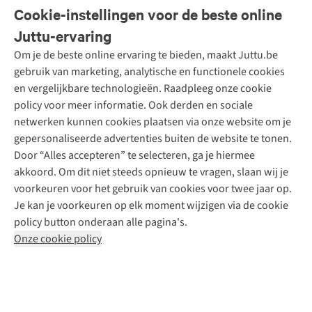
Veelgestelde vragen
Cookie-instellingen voor de beste online
Onze diensten
Bestellen
Juttu-ervaring
Betalen
Tweedehands - ReJUsed
Om je de beste online ervaring te bieden, maakt Juttu.be
Juttu
10% studentenkorting
Kledingatelier
gebruik van marketing, analytische en functionele cookies
Klarna - achteraf betalen
Personal shopping
Over ons
en vergelijkbare technologieën. Raadpleeg onze cookie
Levering
Merken
Textielbox
Juttu Friends
policy voor meer informatie. Ook derden en sociale
Retourneren
Events / workshops
Inspiratie
netwerken kunnen cookies plaatsen via onze website om je
Nathalie Vleeschouwer
Bestelling herroepen
Werken bij Juttu
gepersonaliseerde advertenties buiten de website te tonen.
Selected dames
Garantie
Meld je aan voor de nieuwsbrief
Onze winkels
Door “Alles accepteren” te selecteren, ga je hiermee
HKLiving
Contact
akkoord. Om dit niet steeds opnieuw te vragen, slaan wij je
De wereld van Juttu
Dickies
Follow us
voorkeuren voor het gebruik van cookies voor twee jaar op.
Verantwoord ondernemen
Sessùn
Je kan je voorkeuren op elk moment wijzigen via de cookie
Toegankelijkheidsverklaring
Strom
policy button onderaan alle pagina's.
O My Bag
Onze cookie policy
Revolution
Disclaimer
Privacy Policy
Algemene voorwaarden
YAS
Cookie Policy
Four Roses
Retail Concepts N.V.,
Smallandlaan 9,
2660 Hoboken