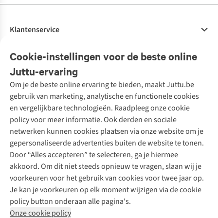
Klantenservice
Veelgestelde vragen
Cookie-instellingen voor de beste online
Onze diensten
Bestellen
Juttu-ervaring
Betalen
Tweedehands - ReJUsed
Om je de beste online ervaring te bieden, maakt Juttu.be
Juttu
10% studentenkorting
Kledingatelier
gebruik van marketing, analytische en functionele cookies
Klarna - achteraf betalen
Personal shopping
Over ons
en vergelijkbare technologieën. Raadpleeg onze cookie
Levering
Merken
Textielbox
Juttu Friends
policy voor meer informatie. Ook derden en sociale
Retourneren
Events / workshops
Inspiratie
netwerken kunnen cookies plaatsen via onze website om je
Nathalie Vleeschouwer
Bestelling herroepen
Werken bij Juttu
gepersonaliseerde advertenties buiten de website te tonen.
Selected dames
Garantie
Meld je aan voor de nieuwsbrief
Onze winkels
Door “Alles accepteren” te selecteren, ga je hiermee
HKLiving
Contact
akkoord. Om dit niet steeds opnieuw te vragen, slaan wij je
De wereld van Juttu
Dickies
Follow us
voorkeuren voor het gebruik van cookies voor twee jaar op.
Verantwoord ondernemen
Sessùn
Je kan je voorkeuren op elk moment wijzigen via de cookie
Toegankelijkheidsverklaring
Strom
policy button onderaan alle pagina's.
O My Bag
Onze cookie policy