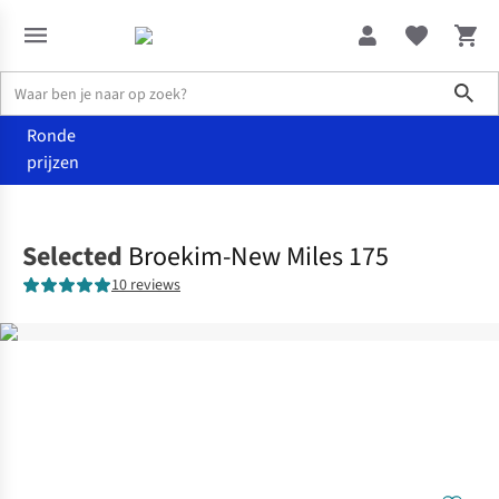
Sho
Ronde
prijzen
Kleding
Broeken
Selected
Broekim-New Miles 175
10 reviews