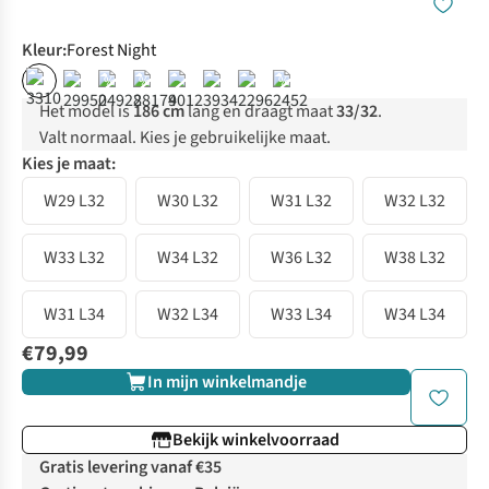
Kleur
:
Forest Night
%
%
%
Het model is
186 cm
lang en draagt maat
33/32
.
Valt normaal. Kies je gebruikelijke maat.
Kies je maat:
W29 L32
W30 L32
W31 L32
W32 L32
W33 L32
W34 L32
W36 L32
W38 L32
W31 L34
W32 L34
W33 L34
W34 L34
€79,99
In mijn winkelmandje
Bekijk winkelvoorraad
Gratis levering vanaf €35