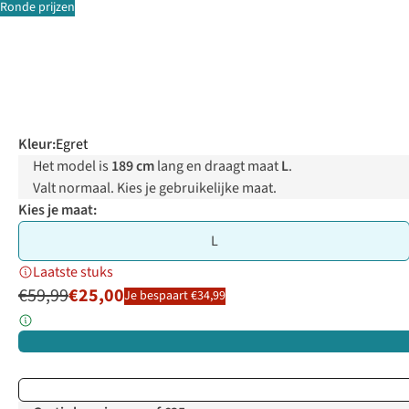
Ronde prijzen
Kleur
:
Egret
Het model is
189 cm
lang en draagt maat
L
.
Valt normaal. Kies je gebruikelijke maat.
Kies je maat:
L
Laatste stuks
€59,99
€25,00
Je bespaart €34,99