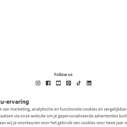
Follow us
tu-ervaring
Disclaimer
Privacy Policy
Algemene voorwaarden
Cookie Policy
ik van marketing, analytische en functionele cookies en vergelijkb
atsen via onze website om je gepersonaliseerde advertenties buite
aan wij je voorkeuren voor het gebruik van cookies voor twee jaar 