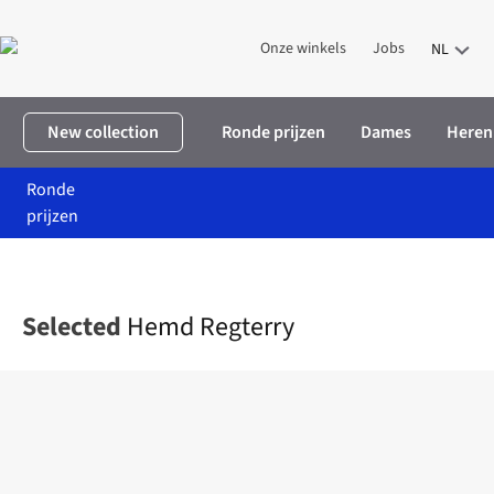
Onze winkels
Jobs
NL
New collection
Ronde prijzen
Dames
Heren
Ronde
prijzen
Home
Heren
Kleding
Hemden
Hemd Regterry
Selected
Hemd Regterry