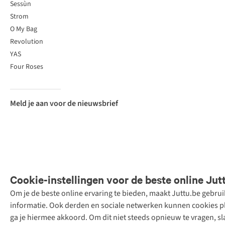
Sessùn
Strom
O My Bag
Revolution
YAS
Four Roses
Meld je aan voor de nieuwsbrief
Cookie-instellingen voor de beste online Jut
Om je de beste online ervaring te bieden, maakt Juttu.be gebru
Retail Concepts
informatie. Ook derden en sociale netwerken kunnen cookies pla
N.V.,
ga je hiermee akkoord. Om dit niet steeds opnieuw te vragen, sl