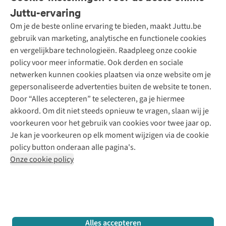
Bestellen
Juttu-ervaring
Betalen
Tweedehands - ReJUsed
Om je de beste online ervaring te bieden, maakt Juttu.be
Juttu
10% studentenkorting
Kledingatelier
gebruik van marketing, analytische en functionele cookies
Klarna - achteraf betalen
Personal shopping
Over ons
en vergelijkbare technologieën. Raadpleeg onze cookie
Levering
Merken
Textielbox
Juttu Friends
policy voor meer informatie. Ook derden en sociale
Retourneren
Events / workshops
Inspiratie
netwerken kunnen cookies plaatsen via onze website om je
Nathalie Vleeschouwer
Bestelling herroepen
Werken bij Juttu
gepersonaliseerde advertenties buiten de website te tonen.
Selected dames
Garantie
Meld je aan voor de nieuwsbrief
Onze winkels
Door “Alles accepteren” te selecteren, ga je hiermee
HKLiving
Contact
akkoord. Om dit niet steeds opnieuw te vragen, slaan wij je
De wereld van Juttu
Dickies
Follow us
voorkeuren voor het gebruik van cookies voor twee jaar op.
Verantwoord ondernemen
Sessùn
Je kan je voorkeuren op elk moment wijzigen via de cookie
Toegankelijkheidsverklaring
Strom
policy button onderaan alle pagina's.
O My Bag
Onze cookie policy
Revolution
Disclaimer
Privacy Policy
Algemene voorwaarden
YAS
Cookie Policy
Four Roses
Retail Concepts N.V.,
Smallandlaan 9,
2660 Hoboken
team@juttu.be
+32 (0)3 828 30 15
Alles accepteren