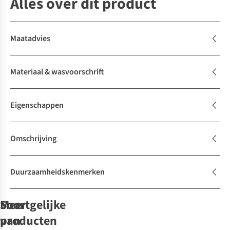
Alles over dit product
Maatadvies
Materiaal & wasvoorschrift
Eigenschappen
Omschrijving
Duurzaamheidskenmerken
Soortgelijke
Meer
producten
van