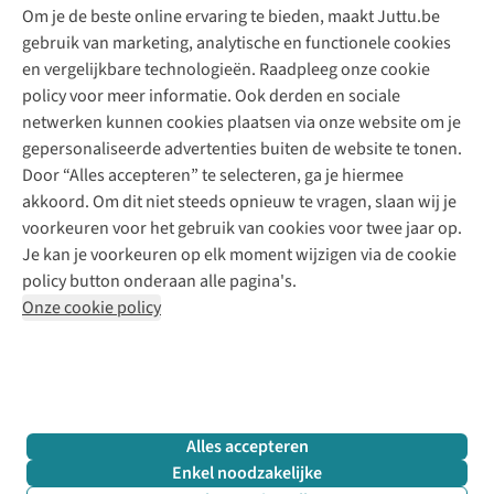
Tweedehands - ReJUsed
Om je de beste online ervaring te bieden, maakt Juttu.be
Juttu
10% studentenkorting
Kledingatelier
gebruik van marketing, analytische en functionele cookies
Klarna - achteraf betalen
Personal shopping
Over ons
en vergelijkbare technologieën. Raadpleeg onze cookie
Levering
Merken
Textielbox
Juttu Friends
policy voor meer informatie. Ook derden en sociale
Retourneren
Events / workshops
Inspiratie
netwerken kunnen cookies plaatsen via onze website om je
Nathalie Vleeschouwer
Bestelling herroepen
Werken bij Juttu
gepersonaliseerde advertenties buiten de website te tonen.
Selected dames
Garantie
Meld je aan voor de nieuwsbrief
Onze winkels
Door “Alles accepteren” te selecteren, ga je hiermee
HKLiving
Contact
akkoord. Om dit niet steeds opnieuw te vragen, slaan wij je
De wereld van Juttu
Dickies
Follow us
voorkeuren voor het gebruik van cookies voor twee jaar op.
Verantwoord ondernemen
Sessùn
Je kan je voorkeuren op elk moment wijzigen via de cookie
Toegankelijkheidsverklaring
Strom
policy button onderaan alle pagina's.
O My Bag
Onze cookie policy
Revolution
Disclaimer
Privacy Policy
Algemene voorwaarden
YAS
Cookie Policy
Four Roses
Retail Concepts N.V.,
Smallandlaan 9,
2660 Hoboken
team@juttu.be
+32 (0)3 828 30 15
Alles accepteren
BTW BE 0416.762.280
Enkel noodzakelijke