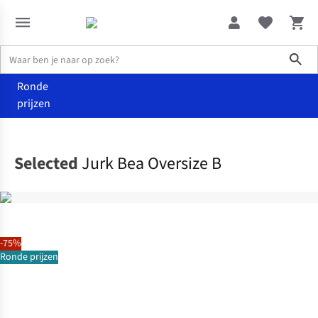
Sho
Ronde
prijzen
Kleding
Jurken
Selected
Jurk Bea Oversize B
-75%
Ronde prijzen