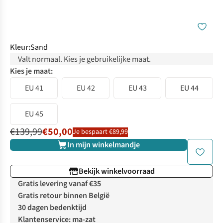
Kleur
:
Sand
Valt normaal. Kies je gebruikelijke maat.
Kies je maat:
EU 41
EU 42
EU 43
EU 44
EU 45
€139,99
€50,00
Je bespaart €89,99
In mijn winkelmandje
Bekijk winkelvoorraad
Gratis levering vanaf €35
Gratis retour binnen België
30 dagen bedenktijd
Klantenservice: ma-zat