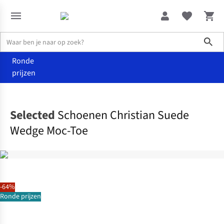
Sho
Ronde
prijzen
Kleding
Schoenen
Selected
Schoenen Christian Suede
Wedge Moc-Toe
-64%
Ronde prijzen