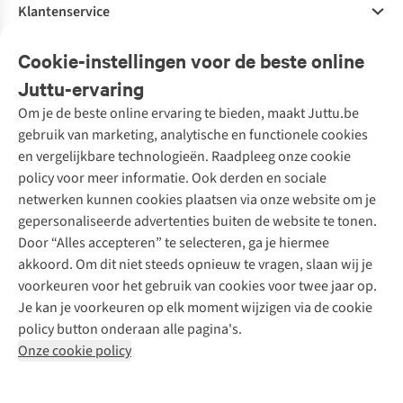
Klantenservice
Veelgestelde vragen
Cookie-instellingen voor de beste online
Onze diensten
Bestellen
Juttu-ervaring
Betalen
Tweedehands - ReJUsed
Om je de beste online ervaring te bieden, maakt Juttu.be
Juttu
10% studentenkorting
Kledingatelier
gebruik van marketing, analytische en functionele cookies
Klarna - achteraf betalen
Personal shopping
Over ons
en vergelijkbare technologieën. Raadpleeg onze cookie
Levering
Merken
Textielbox
Juttu Friends
policy voor meer informatie. Ook derden en sociale
Retourneren
Events / workshops
Inspiratie
netwerken kunnen cookies plaatsen via onze website om je
Nathalie Vleeschouwer
Bestelling herroepen
Werken bij Juttu
gepersonaliseerde advertenties buiten de website te tonen.
Selected dames
Garantie
Meld je aan voor de nieuwsbrief
Onze winkels
Door “Alles accepteren” te selecteren, ga je hiermee
HKLiving
Contact
akkoord. Om dit niet steeds opnieuw te vragen, slaan wij je
De wereld van Juttu
Dickies
Follow us
voorkeuren voor het gebruik van cookies voor twee jaar op.
Verantwoord ondernemen
Sessùn
Je kan je voorkeuren op elk moment wijzigen via de cookie
Toegankelijkheidsverklaring
Strom
policy button onderaan alle pagina's.
O My Bag
Onze cookie policy
Revolution
Disclaimer
Privacy Policy
Algemene voorwaarden
YAS
Cookie Policy