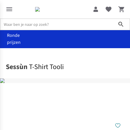
Sho
Ronde
prijzen
Kleding
T-shirts & tops
Sessùn
T-Shirt Tooli