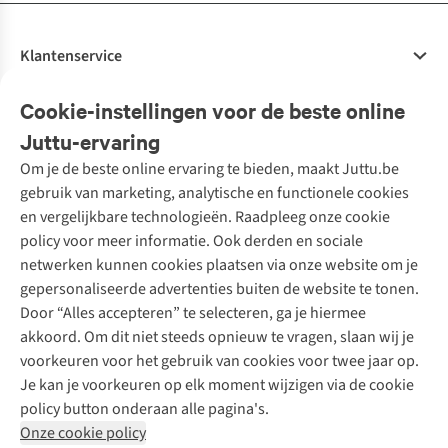
Klantenservice
Veelgestelde vragen
Cookie-instellingen voor de beste online
Onze diensten
Bestellen
Juttu-ervaring
Betalen
Tweedehands - ReJUsed
Om je de beste online ervaring te bieden, maakt Juttu.be
Juttu
10% studentenkorting
Kledingatelier
gebruik van marketing, analytische en functionele cookies
Klarna - achteraf betalen
Personal shopping
Over ons
en vergelijkbare technologieën. Raadpleeg onze cookie
Levering
Merken
Textielbox
Juttu Friends
policy voor meer informatie. Ook derden en sociale
Retourneren
Events / workshops
Inspiratie
netwerken kunnen cookies plaatsen via onze website om je
Nathalie Vleeschouwer
Bestelling herroepen
Werken bij Juttu
gepersonaliseerde advertenties buiten de website te tonen.
Selected dames
Garantie
Meld je aan voor de nieuwsbrief
Onze winkels
Door “Alles accepteren” te selecteren, ga je hiermee
HKLiving
Contact
akkoord. Om dit niet steeds opnieuw te vragen, slaan wij je
De wereld van Juttu
Dickies
Follow us
voorkeuren voor het gebruik van cookies voor twee jaar op.
Verantwoord ondernemen
Sessùn
Je kan je voorkeuren op elk moment wijzigen via de cookie
Toegankelijkheidsverklaring
Strom
policy button onderaan alle pagina's.
O My Bag
Onze cookie policy
Revolution