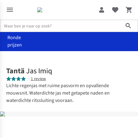
Sho
Ronde
prijzen
Kleding
Jassen
Tantä
Jas Imiq
1 review
Lichte regenjas met ruime pasvorm en opvallende
mouwsnit. Waterdichte jas met getapete naden en
waterdichte ritssluiting vooraan.