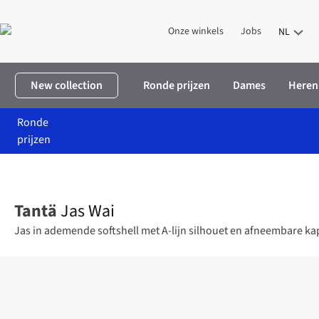
Onze winkels
Jobs
NL
New collection
Ronde prijzen
Dames
Heren
Ronde
prijzen
Home
Dames
Kleding
Jassen
Jas Wai
Tantä
Jas Wai
Jas in ademende softshell met A-lijn silhouet en afneembare ka