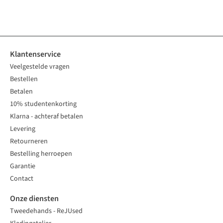
1
kleur
1
kleur
1
kleur
1
kleur
1
kleur
beschikbaar
beschikbaar
beschikbaar
beschikbaar
beschikbaar
Klantenservice
Veelgestelde vragen
Bestellen
Betalen
10% studentenkorting
Klarna - achteraf betalen
Levering
Retourneren
Bestelling herroepen
Garantie
Contact
Onze diensten
Tweedehands - ReJUsed