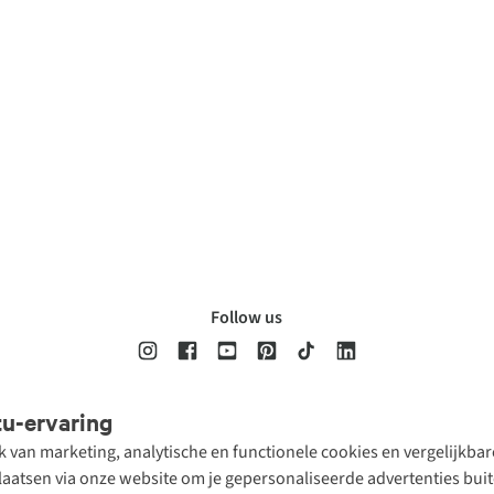
Follow us
tu-ervaring
Disclaimer
Privacy Policy
Algemene voorwaarden
Cookie Policy
ik van marketing, analytische en functionele cookies en vergelijkb
atsen via onze website om je gepersonaliseerde advertenties buite