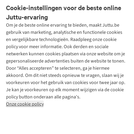
Veelgestelde vragen
Cookie-instellingen voor de beste online
Onze diensten
Bestellen
Juttu-ervaring
Betalen
Tweedehands - ReJUsed
Om je de beste online ervaring te bieden, maakt Juttu.be
Juttu
10% studentenkorting
Kledingatelier
gebruik van marketing, analytische en functionele cookies
Klarna - achteraf betalen
Personal shopping
Over ons
en vergelijkbare technologieën. Raadpleeg onze cookie
Levering
Merken
Textielbox
Juttu Friends
policy voor meer informatie. Ook derden en sociale
Retourneren
Events / workshops
Inspiratie
netwerken kunnen cookies plaatsen via onze website om je
Nathalie Vleeschouwer
Bestelling herroepen
Werken bij Juttu
gepersonaliseerde advertenties buiten de website te tonen.
Selected dames
Garantie
Meld je aan voor de nieuwsbrief
Onze winkels
Door “Alles accepteren” te selecteren, ga je hiermee
HKLiving
Contact
akkoord. Om dit niet steeds opnieuw te vragen, slaan wij je
De wereld van Juttu
Dickies
Follow us
voorkeuren voor het gebruik van cookies voor twee jaar op.
Verantwoord ondernemen
Sessùn
Je kan je voorkeuren op elk moment wijzigen via de cookie
Toegankelijkheidsverklaring
Strom
policy button onderaan alle pagina's.
O My Bag
Onze cookie policy
Revolution
Disclaimer
Privacy Policy
Algemene voorwaarden
YAS
Cookie Policy
Four Roses
Retail Concepts N.V.,
Smallandlaan 9,
2660 Hoboken