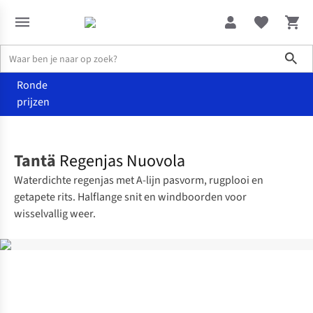
Sho
Ronde
prijzen
Kleding
Jassen
Tantä
Regenjas Nuovola
Waterdichte regenjas met A-lijn pasvorm, rugplooi en
getapete rits. Halflange snit en windboorden voor
wisselvallig weer.