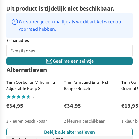
Dit product is tijdelijk niet beschikbaar.
We sturen je een mailtje als we dit artikel weer op 
voorraad hebben.
E-mailadres
Geef me een seintje
Alternatieven
Timi
Oorbellen Vilhelmina -
Timi
Armband Erle - Fish
Timi
Oorb
Adjustable Hoop St
Bangle Bracelet
Oriental
2
€34,95
€34,95
€19,95
2
kleuren beschikbaar
2
kleuren beschikbaar
1
kleur b
Bekijk alle alternatieven