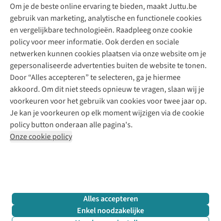
Om je de beste online ervaring te bieden, maakt Juttu.be
Juttu
10% studentenkorting
Kledingatelier
gebruik van marketing, analytische en functionele cookies
Klarna - achteraf betalen
Personal shopping
Over ons
en vergelijkbare technologieën. Raadpleeg onze cookie
Levering
Merken
Textielbox
Juttu Friends
policy voor meer informatie. Ook derden en sociale
Retourneren
Events / workshops
Inspiratie
netwerken kunnen cookies plaatsen via onze website om je
Nathalie Vleeschouwer
Bestelling herroepen
Werken bij Juttu
gepersonaliseerde advertenties buiten de website te tonen.
Selected dames
Garantie
Meld je aan voor de nieuwsbrief
Onze winkels
Door “Alles accepteren” te selecteren, ga je hiermee
HKLiving
Contact
akkoord. Om dit niet steeds opnieuw te vragen, slaan wij je
De wereld van Juttu
Dickies
Follow us
voorkeuren voor het gebruik van cookies voor twee jaar op.
Verantwoord ondernemen
Sessùn
Je kan je voorkeuren op elk moment wijzigen via de cookie
Toegankelijkheidsverklaring
Strom
policy button onderaan alle pagina's.
O My Bag
Onze cookie policy
Revolution
Disclaimer
Privacy Policy
Algemene voorwaarden
YAS
Cookie Policy
Four Roses
Retail Concepts N.V.,
Smallandlaan 9,
2660 Hoboken
team@juttu.be
+32 (0)3 828 30 15
Alles accepteren
BTW BE 0416.762.280
Enkel noodzakelijke