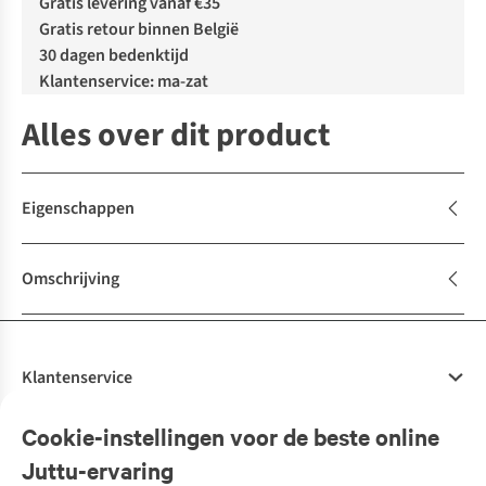
Gratis levering vanaf €35
Gratis retour binnen België
30 dagen bedenktijd
Klantenservice: ma-zat
Alles over dit product
Eigenschappen
Omschrijving
Klantenservice
Veelgestelde vragen
Cookie-instellingen voor de beste online
Onze diensten
Bestellen
Juttu-ervaring
Betalen
Tweedehands - ReJUsed