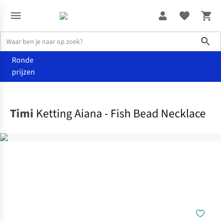
Sho
Ronde
prijzen
Accessoires
Juwelen
Timi
Ketting Aiana - Fish Bead Necklace