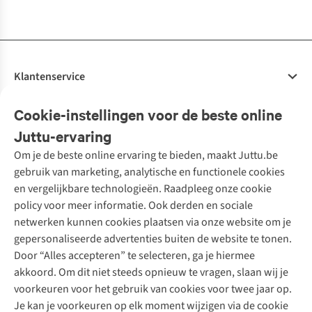
beschikbaar
beschikbaar
beschikbaar
beschikbaar
beschikbaar
beschikbaar
beschikbaar
beschikbaar
Klantenservice
Veelgestelde vragen
Cookie-instellingen voor de beste online
Onze diensten
Bestellen
Juttu-ervaring
Betalen
Tweedehands - ReJUsed
Om je de beste online ervaring te bieden, maakt Juttu.be
Juttu
10% studentenkorting
Kledingatelier
gebruik van marketing, analytische en functionele cookies
Klarna - achteraf betalen
Personal shopping
Over ons
en vergelijkbare technologieën. Raadpleeg onze cookie
Levering
Merken
Textielbox
Juttu Friends
policy voor meer informatie. Ook derden en sociale
Retourneren
Events / workshops
Inspiratie
netwerken kunnen cookies plaatsen via onze website om je
Nathalie Vleeschouwer
Bestelling herroepen
Werken bij Juttu
gepersonaliseerde advertenties buiten de website te tonen.
Selected dames
Garantie
Meld je aan voor de nieuwsbrief
Onze winkels
Door “Alles accepteren” te selecteren, ga je hiermee
HKLiving
Contact
akkoord. Om dit niet steeds opnieuw te vragen, slaan wij je
De wereld van Juttu
Dickies
Follow us
voorkeuren voor het gebruik van cookies voor twee jaar op.
Verantwoord ondernemen
Sessùn
Je kan je voorkeuren op elk moment wijzigen via de cookie
Toegankelijkheidsverklaring
Strom