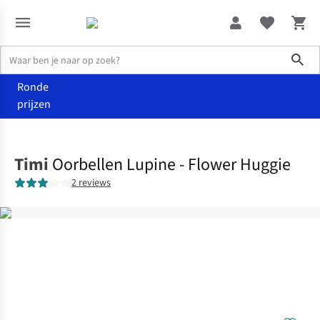
Sho
Ronde
prijzen
Accessoires
Juwelen
Timi
Oorbellen Lupine - Flower Huggie
2 reviews