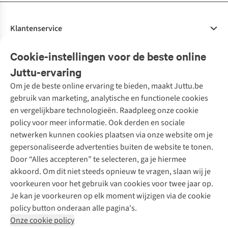
Klantenservice
Veelgestelde vragen
Cookie-instellingen voor de beste online
Onze diensten
Bestellen
Juttu-ervaring
Betalen
Tweedehands - ReJUsed
Om je de beste online ervaring te bieden, maakt Juttu.be
Juttu
10% studentenkorting
Kledingatelier
gebruik van marketing, analytische en functionele cookies
Klarna - achteraf betalen
Personal shopping
Over ons
en vergelijkbare technologieën. Raadpleeg onze cookie
Levering
Merken
Textielbox
Juttu Friends
policy voor meer informatie. Ook derden en sociale
Retourneren
Events / workshops
Inspiratie
netwerken kunnen cookies plaatsen via onze website om je
Nathalie Vleeschouwer
Bestelling herroepen
Werken bij Juttu
gepersonaliseerde advertenties buiten de website te tonen.
Selected dames
Garantie
Meld je aan voor de nieuwsbrief
Onze winkels
Door “Alles accepteren” te selecteren, ga je hiermee
HKLiving
Contact
akkoord. Om dit niet steeds opnieuw te vragen, slaan wij je
De wereld van Juttu
Dickies
Follow us
voorkeuren voor het gebruik van cookies voor twee jaar op.
Verantwoord ondernemen
Sessùn
Je kan je voorkeuren op elk moment wijzigen via de cookie
Toegankelijkheidsverklaring
Strom
policy button onderaan alle pagina's.
O My Bag
Onze cookie policy
Revolution