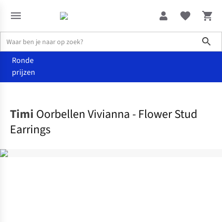
Sho
Ronde
prijzen
Accessoires
Juwelen
Timi
Oorbellen Vivianna - Flower Stud
Earrings