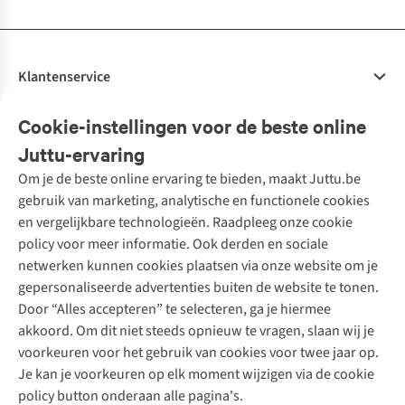
Klantenservice
Veelgestelde vragen
Cookie-instellingen voor de beste online
Onze diensten
Bestellen
Juttu-ervaring
Betalen
Tweedehands - ReJUsed
Om je de beste online ervaring te bieden, maakt Juttu.be
Juttu
10% studentenkorting
Kledingatelier
gebruik van marketing, analytische en functionele cookies
Klarna - achteraf betalen
Personal shopping
Over ons
en vergelijkbare technologieën. Raadpleeg onze cookie
Levering
Merken
Textielbox
Juttu Friends
policy voor meer informatie. Ook derden en sociale
Retourneren
Events / workshops
Inspiratie
netwerken kunnen cookies plaatsen via onze website om je
Nathalie Vleeschouwer
Bestelling herroepen
Werken bij Juttu
gepersonaliseerde advertenties buiten de website te tonen.
Selected dames
Garantie
Meld je aan voor de nieuwsbrief
Onze winkels
Door “Alles accepteren” te selecteren, ga je hiermee
HKLiving
Contact
akkoord. Om dit niet steeds opnieuw te vragen, slaan wij je
De wereld van Juttu
Dickies
Follow us
voorkeuren voor het gebruik van cookies voor twee jaar op.
Verantwoord ondernemen
Sessùn
Je kan je voorkeuren op elk moment wijzigen via de cookie
Toegankelijkheidsverklaring
Strom
policy button onderaan alle pagina's.
O My Bag