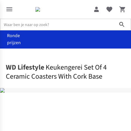
Sho
Ronde
prijzen
Wonen
Keuken
WD Lifestyle
Keukengerei Set Of 4
Ceramic Coasters With Cork Base