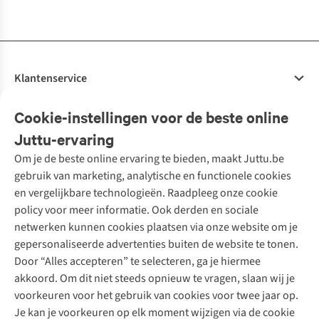
beschikbaar
beschikbaar
beschikbaar
beschikbaar
beschikbaar
beschikbaar
Klantenservice
Veelgestelde vragen
Cookie-instellingen voor de beste online
Onze diensten
Bestellen
Juttu-ervaring
Betalen
Tweedehands - ReJUsed
Om je de beste online ervaring te bieden, maakt Juttu.be
Juttu
10% studentenkorting
Kledingatelier
gebruik van marketing, analytische en functionele cookies
Klarna - achteraf betalen
Personal shopping
Over ons
en vergelijkbare technologieën. Raadpleeg onze cookie
Levering
Merken
Textielbox
Juttu Friends
policy voor meer informatie. Ook derden en sociale
Retourneren
Events / workshops
Inspiratie
netwerken kunnen cookies plaatsen via onze website om je
Nathalie Vleeschouwer
Bestelling herroepen
Werken bij Juttu
gepersonaliseerde advertenties buiten de website te tonen.
Selected dames
Garantie
Meld je aan voor de nieuwsbrief
Onze winkels
Door “Alles accepteren” te selecteren, ga je hiermee
HKLiving
Contact
akkoord. Om dit niet steeds opnieuw te vragen, slaan wij je
De wereld van Juttu
Dickies
Follow us
voorkeuren voor het gebruik van cookies voor twee jaar op.
Verantwoord ondernemen
Sessùn
Je kan je voorkeuren op elk moment wijzigen via de cookie
Toegankelijkheidsverklaring
Strom