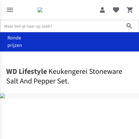
Sho
Ronde
prijzen
Wonen
Keuken
WD Lifestyle
Keukengerei Stoneware
Salt And Pepper Set.