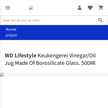
Sho
Ronde
prijzen
Wonen
Keuken
WD Lifestyle
Keukengerei Vinegar/Oil
Jug Made Of Borosilicate Glass. 500Ml