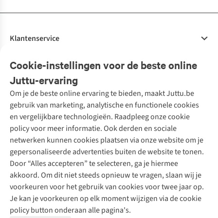
Klantenservice
Veelgestelde vragen
Cookie-instellingen voor de beste online
Onze diensten
Bestellen
Juttu-ervaring
Betalen
Tweedehands - ReJUsed
Om je de beste online ervaring te bieden, maakt Juttu.be
Juttu
10% studentenkorting
Kledingatelier
gebruik van marketing, analytische en functionele cookies
Klarna - achteraf betalen
Personal shopping
Over ons
en vergelijkbare technologieën. Raadpleeg onze cookie
Levering
Merken
Textielbox
Juttu Friends
policy voor meer informatie. Ook derden en sociale
Retourneren
Events / workshops
Inspiratie
netwerken kunnen cookies plaatsen via onze website om je
Nathalie Vleeschouwer
Bestelling herroepen
Werken bij Juttu
gepersonaliseerde advertenties buiten de website te tonen.
Selected dames
Garantie
Meld je aan voor de nieuwsbrief
Onze winkels
Door “Alles accepteren” te selecteren, ga je hiermee
HKLiving
Contact
akkoord. Om dit niet steeds opnieuw te vragen, slaan wij je
De wereld van Juttu
Dickies
Follow us
voorkeuren voor het gebruik van cookies voor twee jaar op.
Verantwoord ondernemen
Sessùn
Je kan je voorkeuren op elk moment wijzigen via de cookie
Toegankelijkheidsverklaring
Strom
policy button onderaan alle pagina's.
O My Bag