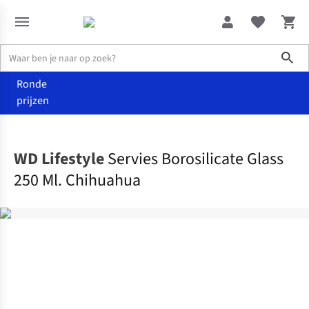
Sho
Ronde
prijzen
Wonen
Keuken
WD Lifestyle
Servies Borosilicate Glass
250 Ml. Chihuahua