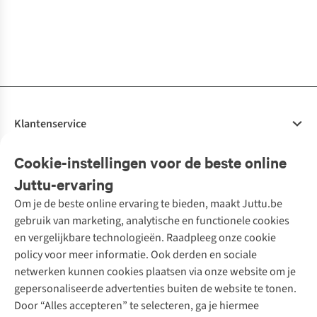
€55,00
€52,95
€34,95
€24,95
€45,00
€24,95
Geyser (Set Of
Drift Set Of 4
Mugs Starry
Mugs
€22,50
4)
Night, S
Sunflowers, Set
1
kleur
1
kleur
1
kleur
1
kleur
1
kleur
1
kleur
beschikbaar
beschikbaar
beschikbaar
beschikbaar
beschikbaar
beschikbaar
Klantenservice
Veelgestelde vragen
Cookie-instellingen voor de beste online
Onze diensten
Bestellen
Juttu-ervaring
Betalen
Tweedehands - ReJUsed
Om je de beste online ervaring te bieden, maakt Juttu.be
Juttu
10% studentenkorting
Kledingatelier
gebruik van marketing, analytische en functionele cookies
Klarna - achteraf betalen
Personal shopping
Over ons
en vergelijkbare technologieën. Raadpleeg onze cookie
Levering
Merken
Textielbox
Juttu Friends
policy voor meer informatie. Ook derden en sociale
Retourneren
Events / workshops
Inspiratie
netwerken kunnen cookies plaatsen via onze website om je
Nathalie Vleeschouwer
Bestelling herroepen
Werken bij Juttu
gepersonaliseerde advertenties buiten de website te tonen.
Selected dames
Garantie
Meld je aan voor de nieuwsbrief
Onze winkels
Door “Alles accepteren” te selecteren, ga je hiermee
HKLiving
Contact