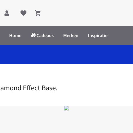
Shopping cart
Home
🎁 Cadeaus
Merken
Inspiratie
With Diamond Effect Base.
Diamond Effect Base.