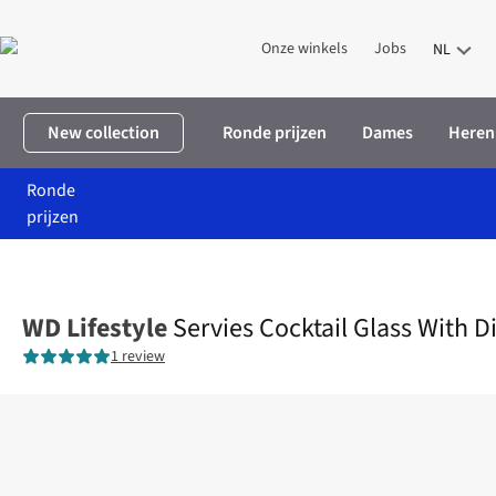
Onze winkels
Jobs
NL
New collection
Ronde prijzen
Dames
Heren
Ronde
prijzen
Home
Home & deco
Wonen
Keuken
Servies Cocktail Glass 
WD Lifestyle
Servies Cocktail Glass With 
1 review