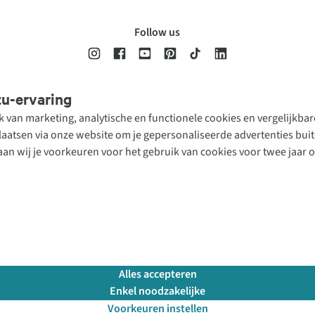
Follow us
tu-ervaring
Disclaimer
Privacy Policy
Algemene voorwaarden
Cookie Policy
ik van marketing, analytische en functionele cookies en vergelijkb
atsen via onze website om je gepersonaliseerde advertenties buite
aan wij je voorkeuren voor het gebruik van cookies voor twee jaar 
Alles accepteren
Enkel noodzakelijke
Voorkeuren instellen