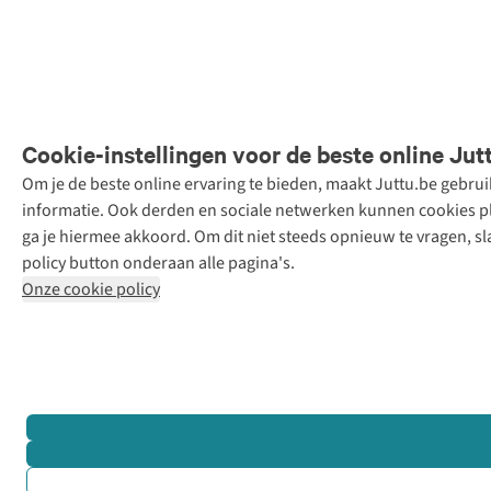
Cookie-instellingen voor de beste online Jut
Om je de beste online ervaring te bieden, maakt Juttu.be gebru
Retail Concepts
informatie. Ook derden en sociale netwerken kunnen cookies pla
N.V.,
ga je hiermee akkoord. Om dit niet steeds opnieuw te vragen, sl
Smallandlaan
policy button onderaan alle pagina's.
9, 2660
Onze cookie policy
Hoboken
+32 (0)3 828
30 15
team@juttu.be
BTW BE
0416.762.280