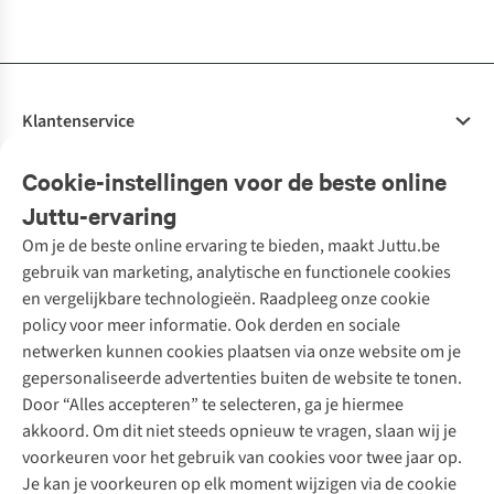
beschikbaar
beschikbaar
beschikbaar
beschikbaar
beschikbaar
beschikbaar
Klantenservice
Veelgestelde vragen
Cookie-instellingen voor de beste online
Onze diensten
Bestellen
Juttu-ervaring
Betalen
Tweedehands - ReJUsed
Om je de beste online ervaring te bieden, maakt Juttu.be
Juttu
10% studentenkorting
Kledingatelier
gebruik van marketing, analytische en functionele cookies
Klarna - achteraf betalen
Personal shopping
Over ons
en vergelijkbare technologieën. Raadpleeg onze cookie
Levering
Merken
Textielbox
Juttu Friends
policy voor meer informatie. Ook derden en sociale
Retourneren
Events / workshops
Inspiratie
netwerken kunnen cookies plaatsen via onze website om je
Nathalie Vleeschouwer
Bestelling herroepen
Werken bij Juttu
gepersonaliseerde advertenties buiten de website te tonen.
Selected dames
Garantie
Meld je aan voor de nieuwsbrief
Onze winkels
Door “Alles accepteren” te selecteren, ga je hiermee
HKLiving
Contact
akkoord. Om dit niet steeds opnieuw te vragen, slaan wij je
De wereld van Juttu
Dickies
Follow us
voorkeuren voor het gebruik van cookies voor twee jaar op.
Verantwoord ondernemen
Sessùn
Je kan je voorkeuren op elk moment wijzigen via de cookie
Toegankelijkheidsverklaring
Strom