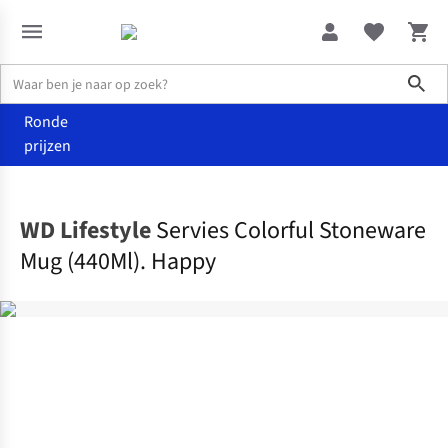
Sho
Ronde
prijzen
Wonen
Keuken
WD Lifestyle
Servies Colorful Stoneware
Mug (440Ml). Happy