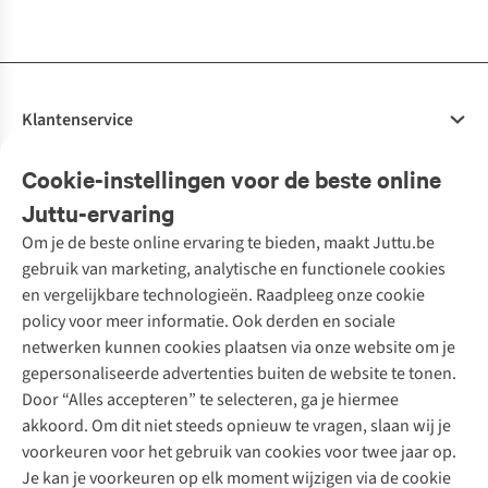
beschikbaar
beschikbaar
beschikbaar
beschikbaar
beschikbaar
beschikbaar
Klantenservice
Veelgestelde vragen
Cookie-instellingen voor de beste online
Onze diensten
Bestellen
Juttu-ervaring
Betalen
Tweedehands - ReJUsed
Om je de beste online ervaring te bieden, maakt Juttu.be
Juttu
10% studentenkorting
Kledingatelier
gebruik van marketing, analytische en functionele cookies
Klarna - achteraf betalen
Personal shopping
Over ons
en vergelijkbare technologieën. Raadpleeg onze cookie
Levering
Merken
Textielbox
Juttu Friends
policy voor meer informatie. Ook derden en sociale
Retourneren
Events / workshops
Inspiratie
netwerken kunnen cookies plaatsen via onze website om je
Nathalie Vleeschouwer
Bestelling herroepen
Werken bij Juttu
gepersonaliseerde advertenties buiten de website te tonen.
Selected dames
Garantie
Meld je aan voor de nieuwsbrief
Onze winkels
Door “Alles accepteren” te selecteren, ga je hiermee
HKLiving
Contact
akkoord. Om dit niet steeds opnieuw te vragen, slaan wij je
De wereld van Juttu
Dickies
Follow us
voorkeuren voor het gebruik van cookies voor twee jaar op.
Verantwoord ondernemen
Sessùn
Je kan je voorkeuren op elk moment wijzigen via de cookie
Toegankelijkheidsverklaring
Strom