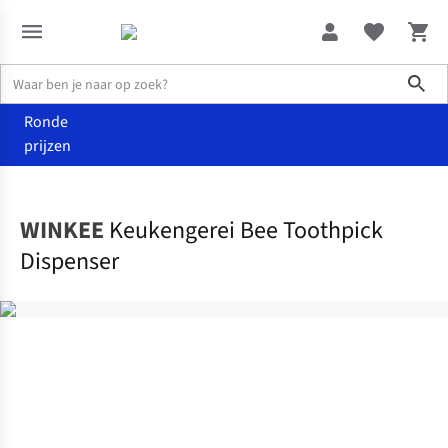
Sho
Ronde
prijzen
Wonen
Keuken
WINKEE
Keukengerei Bee Toothpick
Dispenser