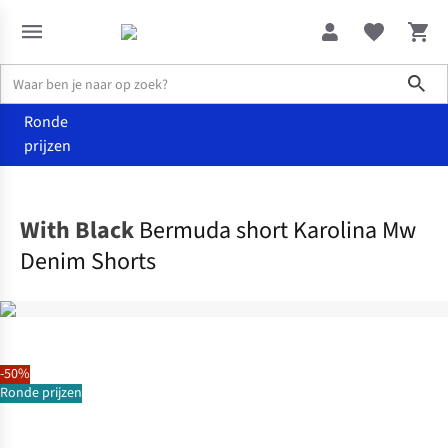
Sho
Ronde
prijzen
Kleding
Shorts
With Black
Bermuda short Karolina Mw
Denim Shorts
-50%
Ronde prijzen