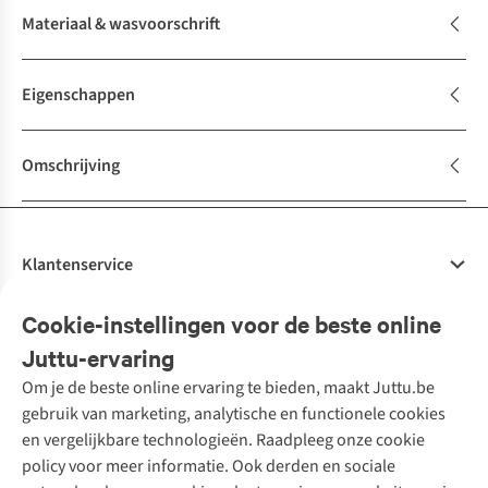
Materiaal & wasvoorschrift
Eigenschappen
Omschrijving
Klantenservice
Veelgestelde vragen
Cookie-instellingen voor de beste online
Onze diensten
Bestellen
Juttu-ervaring
Betalen
Tweedehands - ReJUsed
Om je de beste online ervaring te bieden, maakt Juttu.be
Juttu
10% studentenkorting
Kledingatelier
gebruik van marketing, analytische en functionele cookies
Klarna - achteraf betalen
Personal shopping
Over ons
en vergelijkbare technologieën. Raadpleeg onze cookie
Levering
Merken
Textielbox
Juttu Friends
policy voor meer informatie. Ook derden en sociale
Retourneren
Events / workshops