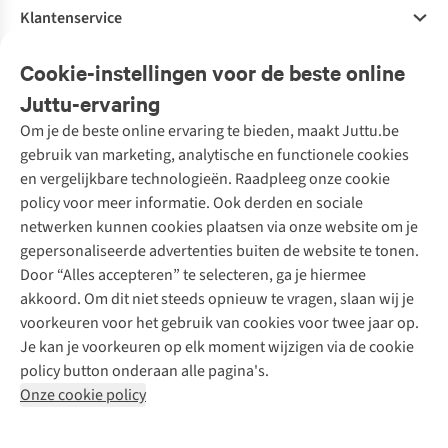
Klantenservice
Veelgestelde vragen
Cookie-instellingen voor de beste online
Onze diensten
Bestellen
Juttu-ervaring
Betalen
Tweedehands - ReJUsed
Om je de beste online ervaring te bieden, maakt Juttu.be
Juttu
10% studentenkorting
Kledingatelier
gebruik van marketing, analytische en functionele cookies
Klarna - achteraf betalen
Personal shopping
Over ons
en vergelijkbare technologieën. Raadpleeg onze cookie
Levering
Merken
Textielbox
Juttu Friends
policy voor meer informatie. Ook derden en sociale
Retourneren
Events / workshops
Inspiratie
netwerken kunnen cookies plaatsen via onze website om je
Nathalie Vleeschouwer
Bestelling herroepen
Werken bij Juttu
gepersonaliseerde advertenties buiten de website te tonen.
Selected dames
Garantie
Meld je aan voor de nieuwsbrief
Onze winkels
Door “Alles accepteren” te selecteren, ga je hiermee
HKLiving
Contact
akkoord. Om dit niet steeds opnieuw te vragen, slaan wij je
De wereld van Juttu
Dickies
Follow us
voorkeuren voor het gebruik van cookies voor twee jaar op.
Verantwoord ondernemen
Sessùn
Je kan je voorkeuren op elk moment wijzigen via de cookie
Toegankelijkheidsverklaring
Strom
policy button onderaan alle pagina's.
O My Bag
Onze cookie policy
Revolution
Disclaimer
Privacy Policy
Algemene voorwaarden
YAS
Cookie Policy