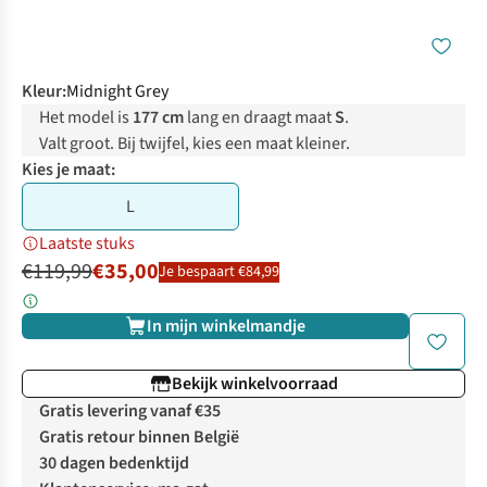
Kleur
:
Midnight Grey
Het model is
177 cm
lang en draagt maat
S
.
Valt groot. Bij twijfel, kies een maat kleiner.
Kies je maat:
L
Laatste stuks
€119,99
€35,00
Je bespaart €84,99
In mijn winkelmandje
Bekijk winkelvoorraad
Gratis levering vanaf €35
Gratis retour binnen België
30 dagen bedenktijd