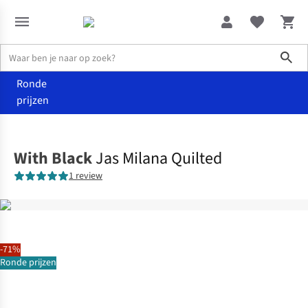
Sho
Ronde
prijzen
Kleding
Jassen
With Black
Jas Milana Quilted
1 review
-71%
Ronde prijzen