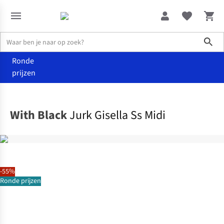
Sho
Ronde
prijzen
Kleding
Jurken
With Black
Jurk Gisella Ss Midi
-55%
Ronde prijzen