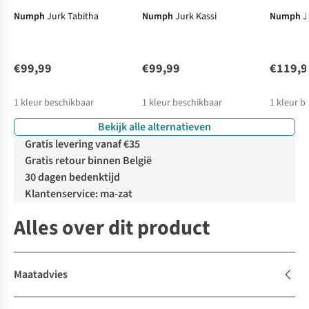
Numph
Jurk Tabitha
Numph
Jurk Kassi
Numph
J
€99,99
€99,99
€119,9
1
kleur beschikbaar
1
kleur beschikbaar
1
kleur b
Bekijk alle alternatieven
Gratis levering vanaf €35
Gratis retour binnen België
30 dagen bedenktijd
Klantenservice: ma-zat
Alles over dit product
Maatadvies