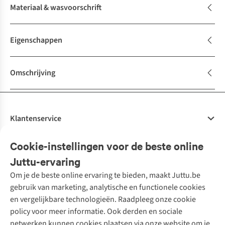
Materiaal & wasvoorschrift
Eigenschappen
Omschrijving
Klantenservice
Veelgestelde vragen
Cookie-instellingen voor de beste online
Onze diensten
Bestellen
Juttu-ervaring
Betalen
Tweedehands - ReJUsed
Om je de beste online ervaring te bieden, maakt Juttu.be
Juttu
10% studentenkorting
Kledingatelier
gebruik van marketing, analytische en functionele cookies
Klarna - achteraf betalen
Personal shopping
Over ons
en vergelijkbare technologieën. Raadpleeg onze cookie
Levering
Merken
Textielbox
Juttu Friends
policy voor meer informatie. Ook derden en sociale
Retourneren
Events / workshops
Inspiratie
netwerken kunnen cookies plaatsen via onze website om je