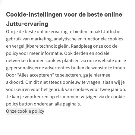
Veelgestelde vragen
Cookie-instellingen voor de beste online
Onze diensten
Bestellen
Juttu-ervaring
Betalen
Tweedehands - ReJUsed
Om je de beste online ervaring te bieden, maakt Juttu.be
Juttu
10% studentenkorting
Kledingatelier
gebruik van marketing, analytische en functionele cookies
Klarna - achteraf betalen
Personal shopping
Over ons
en vergelijkbare technologieën. Raadpleeg onze cookie
Levering
Merken
Textielbox
Juttu Friends
policy voor meer informatie. Ook derden en sociale
Retourneren
Events / workshops
Inspiratie
netwerken kunnen cookies plaatsen via onze website om je
Nathalie Vleeschouwer
Bestelling herroepen
Werken bij Juttu
gepersonaliseerde advertenties buiten de website te tonen.
Selected dames
Garantie
Meld je aan voor de nieuwsbrief
Onze winkels
Door “Alles accepteren” te selecteren, ga je hiermee
HKLiving
Contact
akkoord. Om dit niet steeds opnieuw te vragen, slaan wij je
De wereld van Juttu
Dickies
Follow us
voorkeuren voor het gebruik van cookies voor twee jaar op.
Verantwoord ondernemen
Sessùn
Je kan je voorkeuren op elk moment wijzigen via de cookie
Toegankelijkheidsverklaring
Strom
policy button onderaan alle pagina's.
O My Bag
Onze cookie policy
Revolution
Disclaimer
Privacy Policy
Algemene voorwaarden
YAS
Cookie Policy
Four Roses