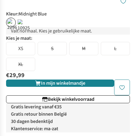
Kleur
:
Midnight Blue
Valt normaal. Kies je gebruikelijke maat.
Kies je maat:
XS
S
M
L
XL
€29,99
In mijn winkelmandje
Bekijk winkelvoorraad
Gratis levering vanaf €35
Gratis retour binnen België
30 dagen bedenktijd
Klantenservice: ma-zat