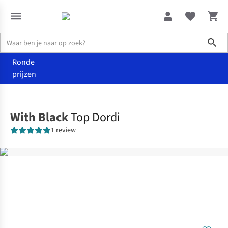
Sho
Ronde
prijzen
Kleding
T-shirts & tops
With Black
Top Dordi
1 review