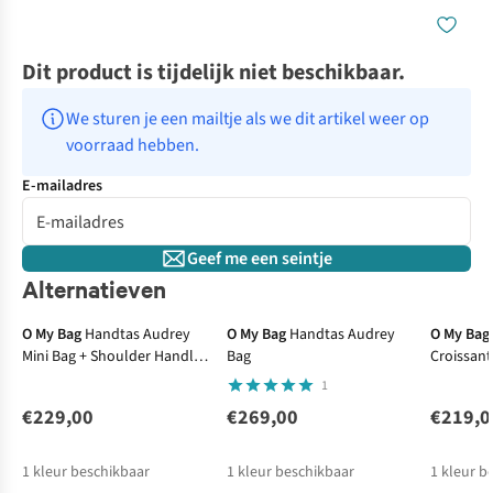
Dit product is tijdelijk niet beschikbaar.
We sturen je een mailtje als we dit artikel weer op 
voorraad hebben.
E-mailadres
Geef me een seintje
Alternatieven
O My Bag
Handtas Audrey
O My Bag
Handtas Audrey
O My Bag
Mini Bag + Shoulder Handle
Bag
Croissant
+ Leather Crossb
1
€229,00
€269,00
€219,0
1
kleur beschikbaar
1
kleur beschikbaar
1
kleur b