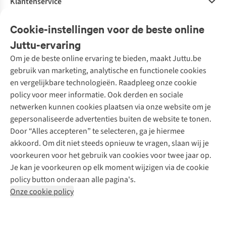
Klantenservice
Veelgestelde vragen
Cookie-instellingen voor de beste online
Onze diensten
Bestellen
Juttu-ervaring
Betalen
Tweedehands - ReJUsed
Om je de beste online ervaring te bieden, maakt Juttu.be
Juttu
10% studentenkorting
Kledingatelier
gebruik van marketing, analytische en functionele cookies
Klarna - achteraf betalen
Personal shopping
Over ons
en vergelijkbare technologieën. Raadpleeg onze cookie
Levering
Merken
Textielbox
Juttu Friends
policy voor meer informatie. Ook derden en sociale
Retourneren
Events / workshops
Inspiratie
netwerken kunnen cookies plaatsen via onze website om je
Nathalie Vleeschouwer
Bestelling herroepen
Werken bij Juttu
gepersonaliseerde advertenties buiten de website te tonen.
Selected dames
Garantie
Meld je aan voor de nieuwsbrief
Onze winkels
Door “Alles accepteren” te selecteren, ga je hiermee
HKLiving
Contact
akkoord. Om dit niet steeds opnieuw te vragen, slaan wij je
De wereld van Juttu
Dickies
Follow us
voorkeuren voor het gebruik van cookies voor twee jaar op.
Verantwoord ondernemen
Sessùn
Je kan je voorkeuren op elk moment wijzigen via de cookie
Toegankelijkheidsverklaring
Strom
policy button onderaan alle pagina's.
O My Bag
Onze cookie policy
Revolution
Disclaimer
Privacy Policy
Algemene voorwaarden
YAS
Cookie Policy
Four Roses