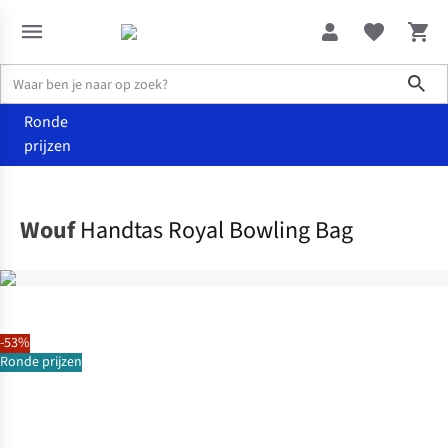
Sho
Ronde
prijzen
Accessoires
Handtassen
Wouf
Handtas Royal Bowling Bag
-53%
Ronde prijzen