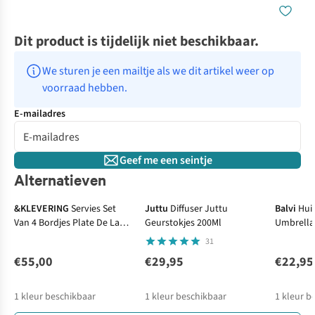
Dit product is tijdelijk niet beschikbaar.
We sturen je een mailtje als we dit artikel weer op 
voorraad hebben.
E-mailadres
Geef me een seintje
Alternatieven
&KLEVERING
Servies Set
Juttu
Diffuser Juttu
Balvi
Hui
Van 4 Bordjes Plate De La
Geurstokjes 200Ml
Umbrella 
Mer
Cover Ny
31
€55,00
€29,95
€22,95
1
kleur beschikbaar
1
kleur beschikbaar
1
kleur b