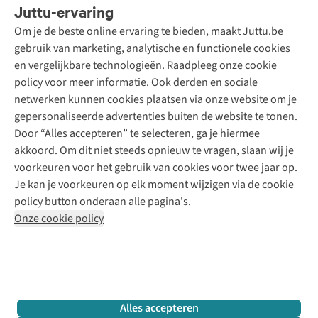
Juttu-ervaring
Betalen
Tweedehands - ReJUsed
Om je de beste online ervaring te bieden, maakt Juttu.be
Juttu
10% studentenkorting
Kledingatelier
gebruik van marketing, analytische en functionele cookies
Klarna - achteraf betalen
Personal shopping
Over ons
en vergelijkbare technologieën. Raadpleeg onze cookie
Levering
Merken
Textielbox
Juttu Friends
policy voor meer informatie. Ook derden en sociale
Retourneren
Events / workshops
Inspiratie
netwerken kunnen cookies plaatsen via onze website om je
Nathalie Vleeschouwer
Bestelling herroepen
Werken bij Juttu
gepersonaliseerde advertenties buiten de website te tonen.
Selected dames
Garantie
Meld je aan voor de nieuwsbrief
Onze winkels
Door “Alles accepteren” te selecteren, ga je hiermee
HKLiving
Contact
akkoord. Om dit niet steeds opnieuw te vragen, slaan wij je
De wereld van Juttu
Dickies
Follow us
voorkeuren voor het gebruik van cookies voor twee jaar op.
Verantwoord ondernemen
Sessùn
Je kan je voorkeuren op elk moment wijzigen via de cookie
Toegankelijkheidsverklaring
Strom
policy button onderaan alle pagina's.
O My Bag
Onze cookie policy
Revolution
Disclaimer
Privacy Policy
Algemene voorwaarden
YAS
Cookie Policy
Four Roses
Retail Concepts N.V.,
Smallandlaan 9,
2660 Hoboken
team@juttu.be
+32 (0)3 828 30 15
Alles accepteren