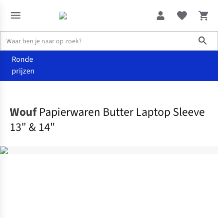
Sho
Ronde
prijzen
Home
Home & deco
Wouf
Papierwaren Butter Laptop Sleeve
13" & 14"