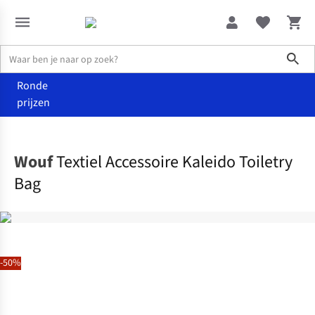
Sho
Ronde
prijzen
Home
Home & deco
Wouf
Textiel Accessoire Kaleido Toiletry
Bag
-50%