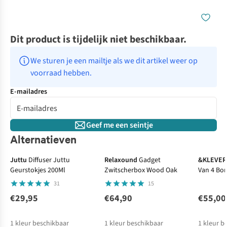
Dit product is tijdelijk niet beschikbaar.
We sturen je een mailtje als we dit artikel weer op 
voorraad hebben.
E-mailadres
Geef me een seintje
Alternatieven
Juttu
Diffuser Juttu
Relaxound
Gadget
&KLEVER
Geurstokjes 200Ml
Zwitscherbox Wood Oak
Van 4 Bor
Mer
31
15
€29,95
€64,90
€55,00
1
kleur beschikbaar
1
kleur beschikbaar
1
kleur b