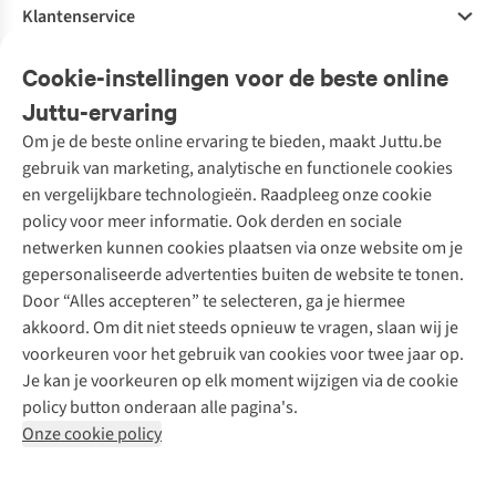
Klantenservice
Veelgestelde vragen
Cookie-instellingen voor de beste online
Onze diensten
Bestellen
Juttu-ervaring
Betalen
Tweedehands - ReJUsed
Om je de beste online ervaring te bieden, maakt Juttu.be
Juttu
10% studentenkorting
Kledingatelier
gebruik van marketing, analytische en functionele cookies
Klarna - achteraf betalen
Personal shopping
Over ons
en vergelijkbare technologieën. Raadpleeg onze cookie
Levering
Merken
Textielbox
Juttu Friends
policy voor meer informatie. Ook derden en sociale
Retourneren
Events / workshops
Inspiratie
netwerken kunnen cookies plaatsen via onze website om je
Nathalie Vleeschouwer
Bestelling herroepen
Werken bij Juttu
gepersonaliseerde advertenties buiten de website te tonen.
Selected dames
Garantie
Meld je aan voor de nieuwsbrief
Onze winkels
Door “Alles accepteren” te selecteren, ga je hiermee
HKLiving
Contact
akkoord. Om dit niet steeds opnieuw te vragen, slaan wij je
De wereld van Juttu
Dickies
Follow us
voorkeuren voor het gebruik van cookies voor twee jaar op.
Verantwoord ondernemen
Sessùn
Je kan je voorkeuren op elk moment wijzigen via de cookie
Toegankelijkheidsverklaring
Strom
policy button onderaan alle pagina's.
O My Bag
Onze cookie policy
Revolution
Disclaimer
Privacy Policy
Algemene voorwaarden
YAS
Cookie Policy