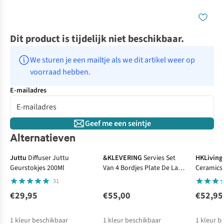
Dit product is tijdelijk niet beschikbaar.
We sturen je een mailtje als we dit artikel weer op 
voorraad hebben.
E-mailadres
Geef me een seintje
Alternatieven
Juttu
Diffuser Juttu
&KLEVERING
Servies Set
HKLiving
Geurstokjes 200Ml
Van 4 Bordjes Plate De La
Ceramics
Mer
Geyser (S
31
€29,95
€55,00
€52,95
1
kleur beschikbaar
1
kleur beschikbaar
1
kleur b