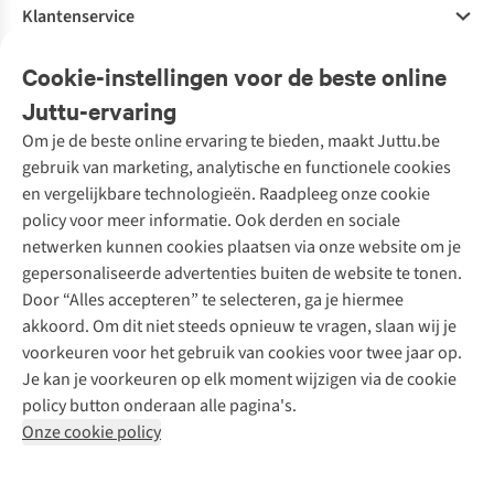
Klantenservice
Veelgestelde vragen
Cookie-instellingen voor de beste online
Onze diensten
Bestellen
Juttu-ervaring
Betalen
Tweedehands - ReJUsed
Om je de beste online ervaring te bieden, maakt Juttu.be
Juttu
10% studentenkorting
Kledingatelier
gebruik van marketing, analytische en functionele cookies
Klarna - achteraf betalen
Personal shopping
Over ons
en vergelijkbare technologieën. Raadpleeg onze cookie
Levering
Merken
Textielbox
Juttu Friends
policy voor meer informatie. Ook derden en sociale
Retourneren
Events / workshops
Inspiratie
netwerken kunnen cookies plaatsen via onze website om je
Nathalie Vleeschouwer
Bestelling herroepen
Werken bij Juttu
gepersonaliseerde advertenties buiten de website te tonen.
Selected dames
Garantie
Meld je aan voor de nieuwsbrief
Onze winkels
Door “Alles accepteren” te selecteren, ga je hiermee
HKLiving
Contact
akkoord. Om dit niet steeds opnieuw te vragen, slaan wij je
De wereld van Juttu
Dickies
Follow us
voorkeuren voor het gebruik van cookies voor twee jaar op.
Verantwoord ondernemen
Sessùn
Je kan je voorkeuren op elk moment wijzigen via de cookie
Toegankelijkheidsverklaring
Strom
policy button onderaan alle pagina's.
O My Bag
Onze cookie policy
Revolution
Disclaimer
Privacy Policy
Algemene voorwaarden
YAS
Cookie Policy