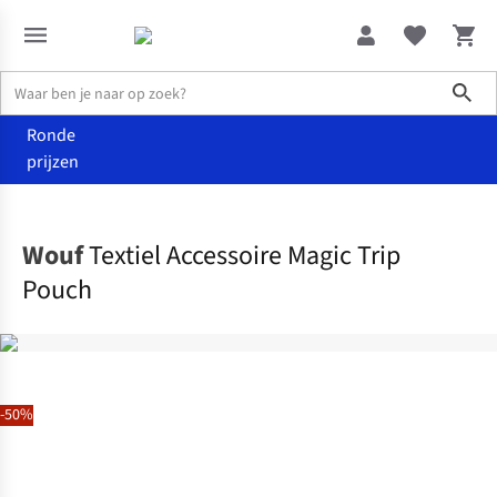
Sho
Ronde
prijzen
Home
Home & deco
Wouf
Textiel Accessoire Magic Trip
Pouch
-50%