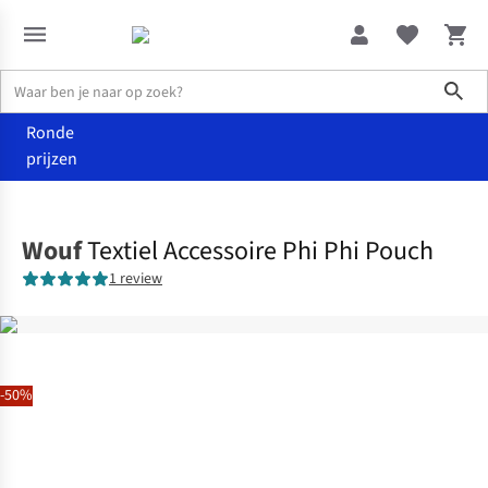
Sho
Ronde
prijzen
Home
Home & deco
Wouf
Textiel Accessoire Phi Phi Pouch
1 review
-50%