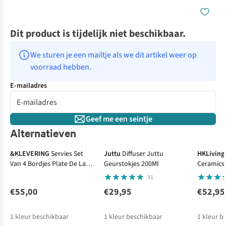
Dit product is tijdelijk niet beschikbaar.
We sturen je een mailtje als we dit artikel weer op 
voorraad hebben.
E-mailadres
Geef me een seintje
Alternatieven
&KLEVERING
Servies Set
Juttu
Diffuser Juttu
HKLiving
Van 4 Bordjes Plate De La
Geurstokjes 200Ml
Ceramics
Mer
Geyser (S
31
€55,00
€29,95
€52,95
1
kleur beschikbaar
1
kleur beschikbaar
1
kleur b