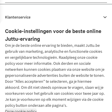
Klantenservice
Veelgestelde vragen
Cookie-instellingen voor de beste online
Onze diensten
Bestellen
Juttu-ervaring
Betalen
Tweedehands - ReJUsed
Om je de beste online ervaring te bieden, maakt Juttu.be
Juttu
10% studentenkorting
Kledingatelier
gebruik van marketing, analytische en functionele cookies
Klarna - achteraf betalen
Personal shopping
Over ons
en vergelijkbare technologieën. Raadpleeg onze cookie
Levering
Merken
Textielbox
Juttu Friends
policy voor meer informatie. Ook derden en sociale
Retourneren
Events / workshops
Inspiratie
netwerken kunnen cookies plaatsen via onze website om je
Nathalie Vleeschouwer
Bestelling herroepen
Werken bij Juttu
gepersonaliseerde advertenties buiten de website te tonen.
Selected dames
Garantie
Meld je aan voor de nieuwsbrief
Onze winkels
Door “Alles accepteren” te selecteren, ga je hiermee
HKLiving
Contact
akkoord. Om dit niet steeds opnieuw te vragen, slaan wij je
De wereld van Juttu
Dickies
Follow us
voorkeuren voor het gebruik van cookies voor twee jaar op.
Verantwoord ondernemen
Sessùn
Je kan je voorkeuren op elk moment wijzigen via de cookie
Toegankelijkheidsverklaring
Strom
policy button onderaan alle pagina's.
O My Bag
Onze cookie policy