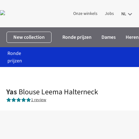
Onze winkels
Jobs
NL
New collection
Ronde prijzen
Dames
Heren
Ronde
prijzen
Home
Dames
Kleding
Hemden & blouses
Blouse Leema Hal
Yas
Blouse Leema Halterneck
1 review