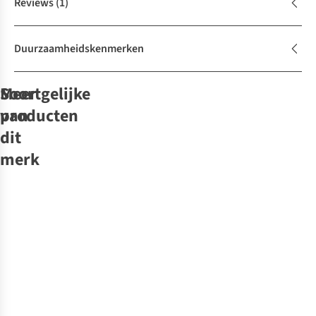
Reviews
(1)
Duurzaamheidskenmerken
Soortgelijke
Meer
producten
van
Just arrived
dit
merk
Yas
Hemd Lea
1
Yas
Yas
Hemd Lee
Yas
Hemd Lee
Yas
Bomber
Yas
Hemd Lee
Yas
Hemd Lee
Yas
Blouse
Yas
Rok Dazli
Top Pina
€49,99
Piping
jacket Fipura
Kareneeve
4
4
4
2
3
1
1
kleur
€59,99
€69,99
€99,99
€59,99
€59,99
€59,99
€69,99
€44,99
beschikbaar
1
kleur
1
kleur
1
kleur
3
kleuren
3
kleuren
2
kleuren
1
kleur
1
kleur
beschikbaar
beschikbaar
beschikbaar
beschikbaar
beschikbaar
beschikbaar
beschikbaar
beschikbaar