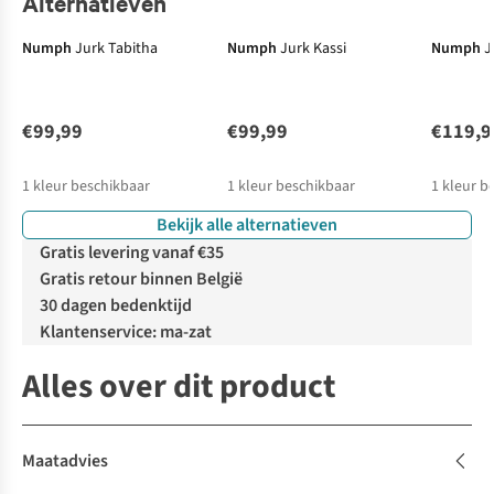
Alternatieven
Numph
Jurk Tabitha
Numph
Jurk Kassi
Numph
J
€99,99
€99,99
€119,9
1
kleur beschikbaar
1
kleur beschikbaar
1
kleur b
Bekijk alle alternatieven
Gratis levering vanaf €35
Gratis retour binnen België
30 dagen bedenktijd
Klantenservice: ma-zat
Alles over dit product
Maatadvies