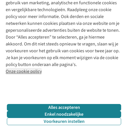
gebruik van marketing, analytische en functionele cookies
Klarna - achteraf betalen
Personal shopping
Over ons
en vergelijkbare technologieën. Raadpleeg onze cookie
Levering
Merken
Textielbox
Juttu Friends
policy voor meer informatie. Ook derden en sociale
Retourneren
Events / workshops
Inspiratie
netwerken kunnen cookies plaatsen via onze website om je
Nathalie Vleeschouwer
Bestelling herroepen
Werken bij Juttu
gepersonaliseerde advertenties buiten de website te tonen.
Selected dames
Garantie
Meld je aan voor de nieuwsbrief
Onze winkels
Door “Alles accepteren” te selecteren, ga je hiermee
HKLiving
Contact
akkoord. Om dit niet steeds opnieuw te vragen, slaan wij je
De wereld van Juttu
Dickies
Follow us
voorkeuren voor het gebruik van cookies voor twee jaar op.
Verantwoord ondernemen
Sessùn
Je kan je voorkeuren op elk moment wijzigen via de cookie
Toegankelijkheidsverklaring
Strom
policy button onderaan alle pagina's.
O My Bag
Onze cookie policy
Revolution
Disclaimer
Privacy Policy
Algemene voorwaarden
YAS
Cookie Policy
Four Roses
Retail Concepts N.V.,
Smallandlaan 9,
2660 Hoboken
team@juttu.be
+32 (0)3 828 30 15
Alles accepteren
BTW BE 0416.762.280
Enkel noodzakelijke
Voorkeuren instellen