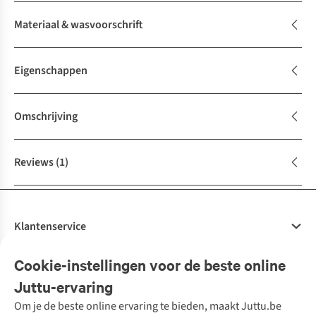
Materiaal & wasvoorschrift
Eigenschappen
Omschrijving
Reviews
(1)
Klantenservice
Veelgestelde vragen
Cookie-instellingen voor de beste online
Onze diensten
Bestellen
Juttu-ervaring
Betalen
Tweedehands - ReJUsed
Om je de beste online ervaring te bieden, maakt Juttu.be
Juttu
10% studentenkorting
Kledingatelier