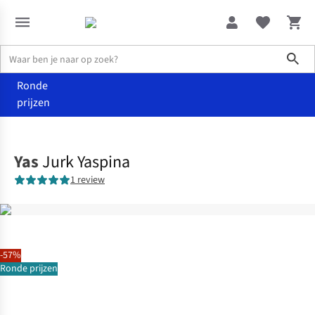
Sho
Ronde
prijzen
Kleding
Jurken
Yas
Jurk Yaspina
1 review
-57%
Ronde prijzen