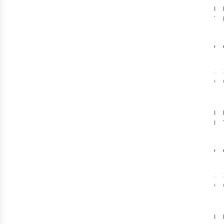
Nu
Ten
€4
1
c
dis
Nu
Rix
€4
1
c
dis
Nu