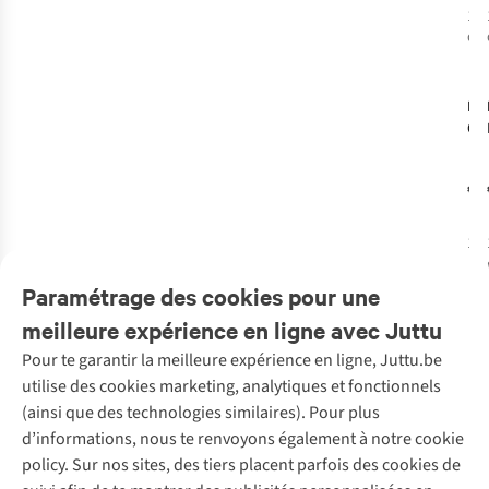
1
c
dis
Nu
Car
€6
1
c
dis
Paramétrage des cookies pour une
meilleure expérience en ligne avec Juttu
Pour te garantir la meilleure expérience en ligne, Juttu.be
Service client
utilise des cookies marketing, analytiques et fonctionnels
(ainsi que des technologies similaires). Pour plus
Questions fréquentes
d’informations, nous te renvoyons également à notre cookie
Nos services
Commander
policy. Sur nos sites, des tiers placent parfois des cookies de
Payer
Vintage - ReJUsed