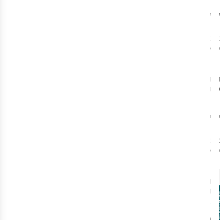
€7
1
c
dis
Nu
Kas
€9
1
c
dis
Nu
Nun
€5