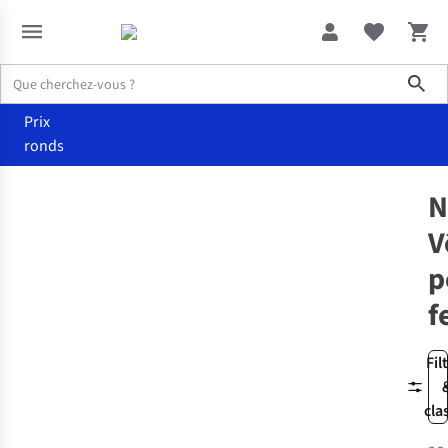
Sho
Prix
ronds
Vêtements
Numph Vêtements pour femme
N
V
p
f
Fil
cla