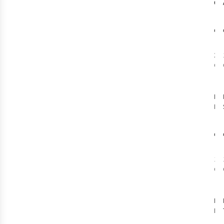
Car
Ch
€9
2
c
dis
Nu
Ham
Wi
€1
1
c
dis
Nu
Ma