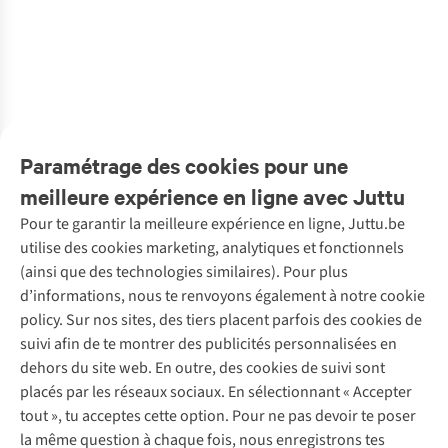
Paramétrage des cookies pour une
1
2
3
meilleure expérience en ligne avec Juttu
Pour te garantir la meilleure expérience en ligne, Juttu.be
Service client
utilise des cookies marketing, analytiques et fonctionnels
(ainsi que des technologies similaires). Pour plus
Questions fréquentes
d’informations, nous te renvoyons également à notre cookie
Nos services
Commander
policy. Sur nos sites, des tiers placent parfois des cookies de
Payer
Vintage - ReJUsed
suivi afin de te montrer des publicités personnalisées en
Juttu
10 % réduction étudiants
Atelier de couture
dehors du site web. En outre, des cookies de suivi sont
Klarna : post-paiement
Personal shopping
placés par les réseaux sociaux. En sélectionnant « Accepter
Qui sommes-nous ?
Livraison
Boîte à vêtements
tout », tu acceptes cette option. Pour ne pas devoir te poser
Juttu Friends
Abonne-toi à la newsletter
Retourner
Événements / ateliers
la même question à chaque fois, nous enregistrons tes
Inspiration