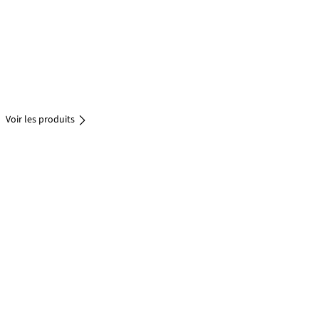
Voir les
produits
Voir les
produits
Voir les produits
Voir les
produits
Voir les
produits
Voir les
produits