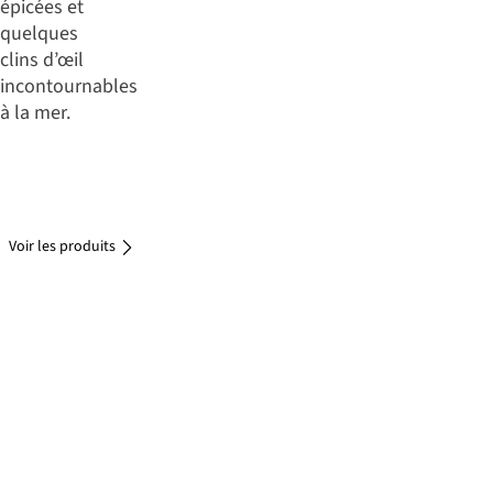
épicées et
quelques
clins d’œil
incontournables
à la mer.
Voir les
produits
Voir les
produits
Voir les produits
Voir les
produits
Voir les
produits
Voir les
produits