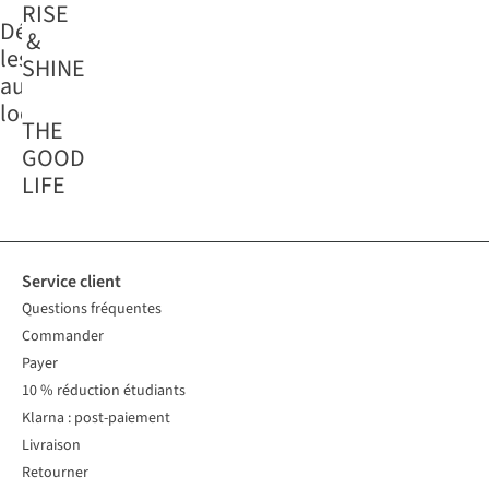
RISE
Découvre
&
les
SHINE
autres
lookbooks
THE
GOOD
LIFE
Service client
Questions fréquentes
Commander
Payer
10 % réduction étudiants
Klarna : post-paiement
Livraison
Retourner