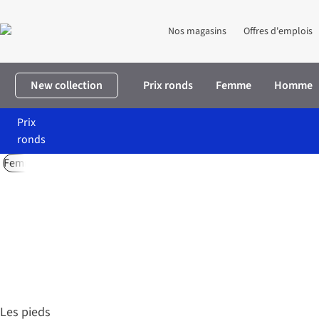
Nos magasins
Offres d'emplois
New collection
Prix ronds
Femme
Homme
Prix
ronds
Femme
Homme
Déco
Accueil
Lookbook
Déco été
Les pieds