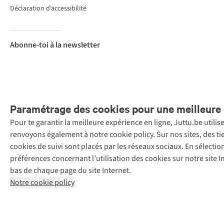
Déclaration d’accessibilité
Abonne-toi à la newsletter
Paramétrage des cookies pour une meilleure 
Pour te garantir la meilleure expérience en ligne, Juttu.be utili
Menti
renvoyons également à notre cookie policy. Sur nos sites, des ti
Retail Concepts
cookies de suivi sont placés par les réseaux sociaux. En sélecti
N.V.,
préférences concernant l’utilisation des cookies sur notre site
Smallandlaan
bas de chaque page du site Internet.
9, 2660
Notre cookie policy
Hoboken
+32 (0)3 828
30 15