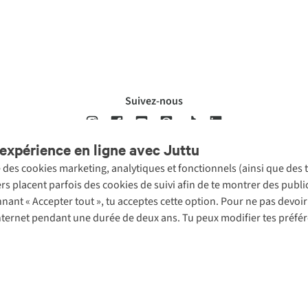
Suivez-nous
expérience en ligne avec Juttu
se des cookies marketing, analytiques et fonctionnels (ainsi que des
ons légales
Politique de confidentialté
Conditions générales
Cookie 
ers placent parfois des cookies de suivi afin de te montrer des publ
onnant « Accepter tout », tu acceptes cette option. Pour ne pas devo
 Internet pendant une durée de deux ans. Tu peux modifier tes préfé