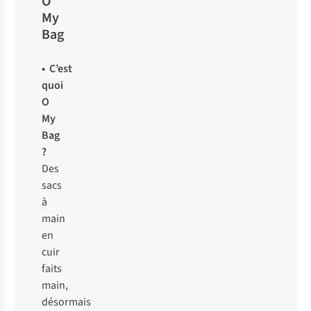
O
My
Bag
• C’est
quoi
O
My
Bag
?
Des
sacs
à
main
en
cuir
faits
main,
désormais