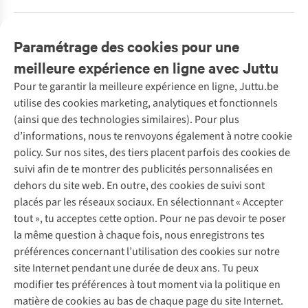
Paramétrage des cookies pour une
meilleure expérience en ligne avec Juttu
Pour te garantir la meilleure expérience en ligne, Juttu.be
Service client
utilise des cookies marketing, analytiques et fonctionnels
(ainsi que des technologies similaires). Pour plus
Questions fréquentes
d’informations, nous te renvoyons également à notre cookie
Nos services
Commander
policy. Sur nos sites, des tiers placent parfois des cookies de
Payer
Vintage - ReJUsed
suivi afin de te montrer des publicités personnalisées en
Juttu
10 % réduction étudiants
Atelier de couture
dehors du site web. En outre, des cookies de suivi sont
Klarna : post-paiement
Personal shopping
placés par les réseaux sociaux. En sélectionnant « Accepter
Qui sommes-nous ?
Livraison
Boîte à vêtements
tout », tu acceptes cette option. Pour ne pas devoir te poser
Juttu Friends
Abonne-toi à la newsletter
Retourner
Événements / ateliers
la même question à chaque fois, nous enregistrons tes
Inspiration
Rétractation d'une commande
préférences concernant l’utilisation des cookies sur notre
Travailler chez Juttu
Garantie
Suivez-nous
site Internet pendant une durée de deux ans. Tu peux
Nos magasins
Contact
modifier tes préférences à tout moment via la politique en
Le monde de Juttu
matière de cookies au bas de chaque page du site Internet.
Entrepreneuriat responsable