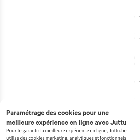
Cui
Bot
€3
1.0
1
c
dis
Bal
Ust
Cui
Chi
€2
Dri
1
c
dis
Paramétrage des cookies pour une
meilleure expérience en ligne avec Juttu
Pour te garantir la meilleure expérience en ligne, Juttu.be
Service client
utilise des cookies marketing, analytiques et fonctionnels