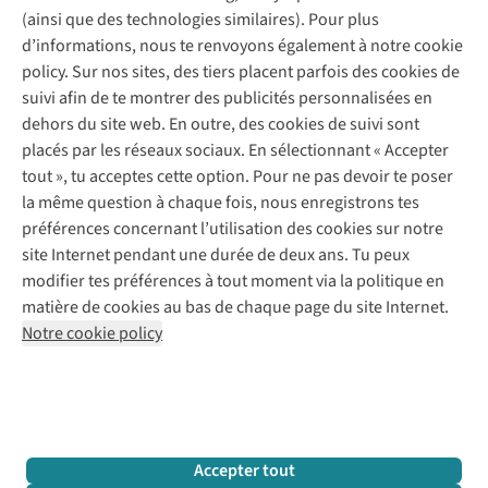
(ainsi que des technologies similaires). Pour plus
Questions fréquentes
d’informations, nous te renvoyons également à notre cookie
Nos services
Commander
policy. Sur nos sites, des tiers placent parfois des cookies de
Payer
Vintage - ReJUsed
suivi afin de te montrer des publicités personnalisées en
Juttu
10 % réduction étudiants
Atelier de couture
dehors du site web. En outre, des cookies de suivi sont
Klarna : post-paiement
Personal shopping
placés par les réseaux sociaux. En sélectionnant « Accepter
Qui sommes-nous ?
Livraison
Boîte à vêtements
tout », tu acceptes cette option. Pour ne pas devoir te poser
Juttu Friends
Abonne-toi à la newsletter
Retourner
Événements / ateliers
la même question à chaque fois, nous enregistrons tes
Inspiration
Rétractation d'une commande
préférences concernant l’utilisation des cookies sur notre
Travailler chez Juttu
Garantie
Suivez-nous
site Internet pendant une durée de deux ans. Tu peux
Nos magasins
Contact
modifier tes préférences à tout moment via la politique en
Le monde de Juttu
matière de cookies au bas de chaque page du site Internet.
Entrepreneuriat responsable
Notre cookie policy
Déclaration d’accessibilité
Mentions légales
Politique de confidentialté
Conditions générales
Cookie policy
Retail Concepts N.V.,
Smallandlaan 9,
2660 Hoboken
team@juttu.be
+32 (0)3 828 30 15
Accepter tout